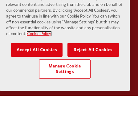
relevant content and advertising from the club and on behalf of
our commercial partners. By clicking "Accept All Cookies", you
agree to their use in line with our Cookie Policy. You can switch
Partner:
Husqvarna
Partner:
Ja
off non essential cookies using "Manage Settings" but this may
affect the functionality of the website and any personalisation
of content.
Cookie Policy
Accept All Cookies
Reject All Cookies
Partner:
Kodansha
Partner:
L
Manage Cookie
Settings
Partner:
Orion
Partner:
P