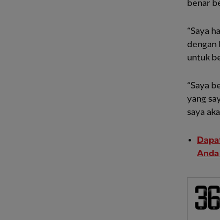
benar b
“Saya ha
dengan L
untuk be
“Saya be
yang say
saya aka
Dapat
Anda 