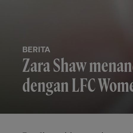
BERITA
Zara Shaw menand
dengan LFC Wom