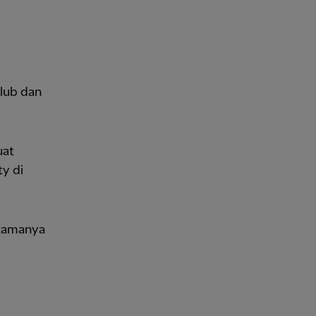
klub dan
uat
ty di
rtamanya