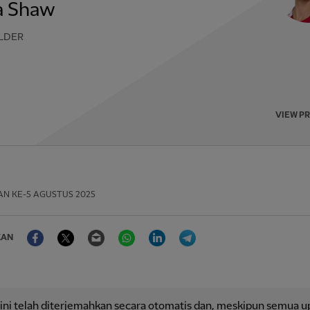
a Shaw
LDER
VIEW P
AN
KE-5 AGUSTUS 2025
Facebook
Twitter
Email
WhatsApp
LinkedIn
Telegram
KAN
 ini telah diterjemahkan secara otomatis dan, meskipun semua 