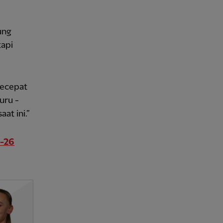
ung
tapi
secepat
uru -
at ini.”
5-26