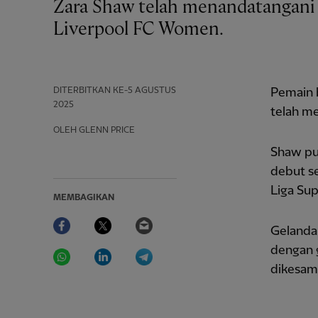
Zara Shaw telah menandatangani kontrak profesional pertamanya dengan
Liverpool FC Women.
DITERBITKAN
KE-5 AGUSTUS
Pemain b
2025
telah me
OLEH GLENN PRICE
Shaw pu
debut se
Liga Sup
MEMBAGIKAN
Facebook
Twitter
Email
Gelandan
WhatsApp
LinkedIn
Telegram
dengan g
dikesam