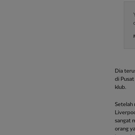
Dia ter
di Pusa
klub.
Setelah
Liverpoo
sangat 
orang ya