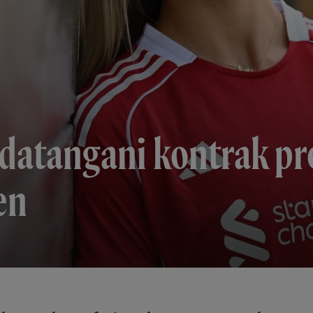
atangani kontrak pr
en