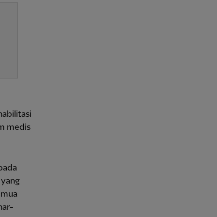
bilitasi
im medis
pada
n yang
semua
nar-