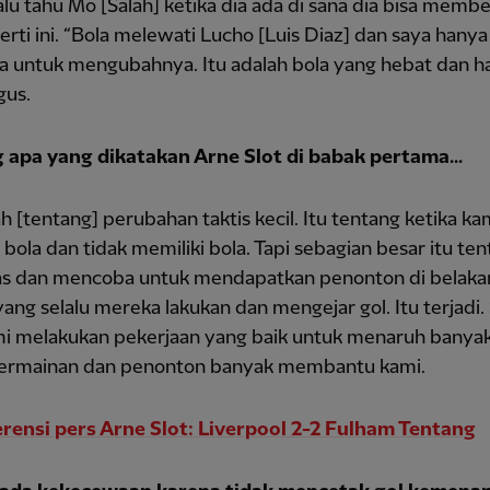
alu tahu Mo [Salah] ketika dia ada di sana dia bisa memb
erti ini. “Bola melewati Lucho [Luis Diaz] dan saya hanya
 untuk mengubahnya. Itu adalah bola yang hebat dan has
gus.
 apa yang dikatakan Arne Slot di babak pertama...
ah [tentang] perubahan taktis kecil. Itu tentang ketika ka
 bola dan tidak memiliki bola. Tapi sebagian besar itu te
tas dan mencoba untuk mendapatkan penonton di belaka
yang selalu mereka lakukan dan mengejar gol. Itu terjadi.
ami melakukan pekerjaan yang baik untuk menaruh banyak
ermainan dan penonton banyak membantu kami.
rensi pers Arne Slot: Liverpool 2-2 Fulham Tentang