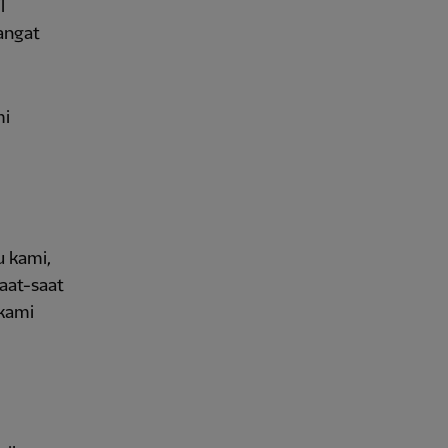
l
angat
mi
u kami,
aat-saat
 kami