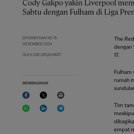
Cody Gakpo yakin Liverpool menunjukkan karakter mereka selama imbang 2-2
Sabtu dengan Fulham di Liga Prem
DITERBITKAN
KE-15
The Red
DESEMBER 2024
dengan 
17.
OLEH JOE URQUHART
Fulham 
rumah m
MEMBAGIKAN
sundula
Facebook
Twitter
Email
WhatsApp
LinkedIn
Telegram
Tim tam
meskipu
dibagik
empat m