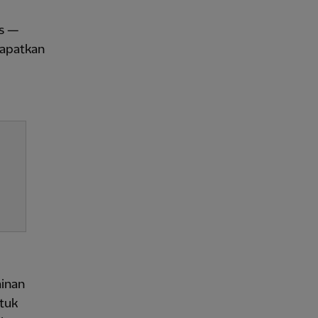
es —
dapatkan
ainan
tuk