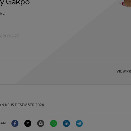
y Gakpo
RD
 2026-27
VIEW P
AN
KE-15 DESEMBER 2024
Facebook
Twitter
Email
WhatsApp
LinkedIn
Telegram
KAN