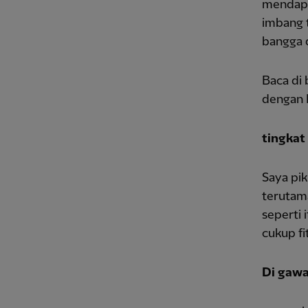
mendapat
imbang t
bangga 
Baca di
dengan N
tingkat
Saya pi
terutama
seperti 
cukup fit
Di gawa