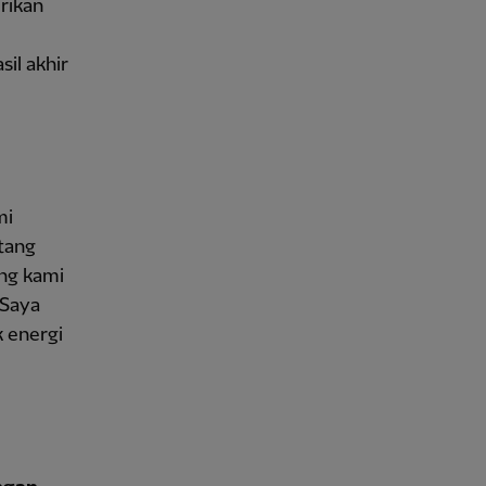
erikan
il akhir
mi
ntang
ng kami
 Saya
 energi