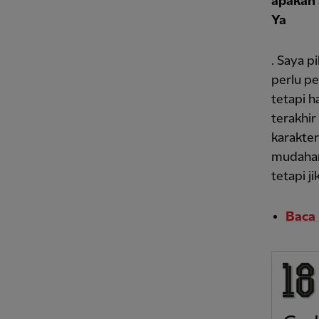
apakah 
Ya
. Saya p
perlu pe
tetapi ha
terakhir
karakter
mudahan
tetapi j
Baca 