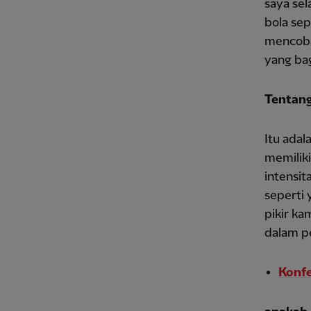
saya sel
bola sep
mencoba
yang ba
Tentang
Itu adal
memiliki
intensi
seperti 
pikir k
dalam p
Konfe