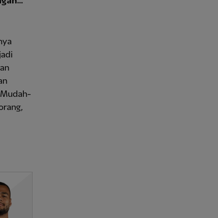
gan...
anya
jadi
pan
an
. Mudah-
orang,