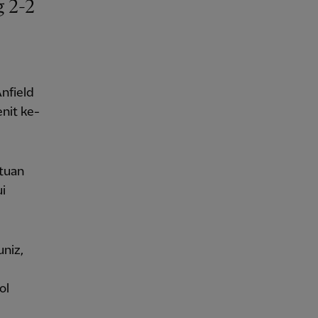
nfield
nit ke-
tuan
i
niz,
ol