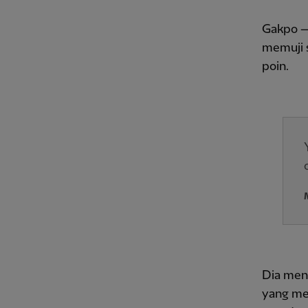
Gakpo — 
memuji 
poin.
Dia meng
yang me