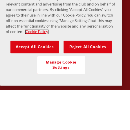
relevant content and advertising from the club and on behalf of
our commercial partners. By clicking "Accept All Cookies", you
agree to their use in line with our Cookie Policy. You can switch
Partner:
Husqvarna
Partner:
Ja
off non essential cookies using "Manage Settings" but this may
affect the functionality of the website and any personalisation
of content.
Cookie Policy
Accept All Cookies
Reject All Cookies
Partner:
Kodansha
Partner:
L
Manage Cookie
Settings
Partner:
Orion
Partner:
P