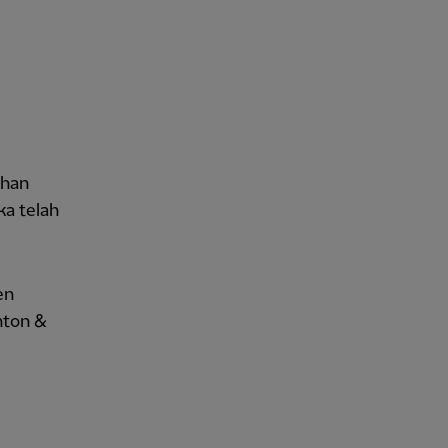
ahan
ka telah
en
hton &