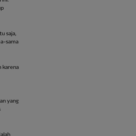
up
u saja,
ama-sama
 karena
gan yang
s
dalah