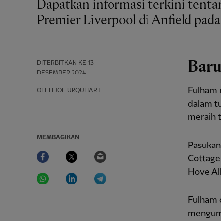
Dapatkan informasi terkini tentang Fulham menjelang pertandingan Liga
Premier Liverpool di Anfield pad
Baru
DITERBITKAN
KE-13
DESEMBER 2024
Fulham 
OLEH JOE URQUHART
dalam tu
meraih t
MEMBAGIKAN
Pasukan
Facebook
Twitter
Email
Cottage 
Hove Al
WhatsApp
LinkedIn
Telegram
Fulham d
mengumpu