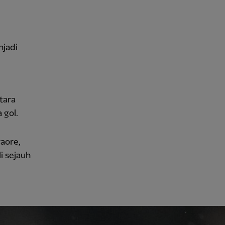
njadi
tara
 gol.
aore,
 sejauh