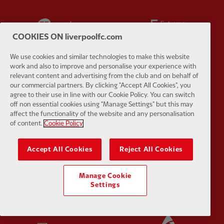
Partner:
EC Markets
Partner:
E
COOKIES ON liverpoolfc.com
We use cookies and similar technologies to make this website
work and also to improve and personalise your experience with
relevant content and advertising from the club and on behalf of
Partner:
Google Pixel
Partner:
H
our commercial partners. By clicking "Accept All Cookies", you
agree to their use in line with our Cookie Policy. You can switch
off non essential cookies using "Manage Settings" but this may
affect the functionality of the website and any personalisation
of content.
Cookie Policy
Accept All Cookies
Reject All Cookies
Partner:
Husqvarna
Partner:
Ja
Manage Cookie
Settings
Partner:
Kodansha
Partner:
L