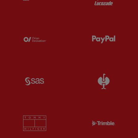
Partner:
Orion
Partner:
P
Partner:
SAS
Partner:
S
Partner:
Tommy Hilfiger
Partner:
T