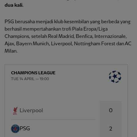
dua kali.
PSG berusaha menjadi klub kesembilan yang berbeda yang
berhasil mempertahankan trofi Piala Eropa/Liga
Champions, setelah Real Madrid, Benfica, Internazionale,
Ajax, Bayern Munich, Liverpool, Nottingham Forest dan AC
Milan.
CHAMPIONS LEAGUE
TUE 14 APRIL — 19:00
0
Liverpool
PSG
2