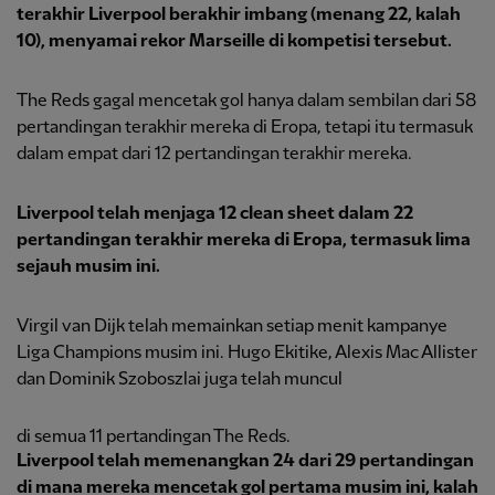
terakhir Liverpool berakhir imbang (menang 22, kalah
10), menyamai rekor Marseille di kompetisi tersebut.
The Reds gagal mencetak gol hanya dalam sembilan dari 58
pertandingan terakhir mereka di Eropa, tetapi itu termasuk
dalam empat dari 12 pertandingan terakhir mereka.
Liverpool telah menjaga 12 clean sheet dalam 22
pertandingan terakhir mereka di Eropa, termasuk lima
sejauh musim ini.
Virgil van Dijk telah memainkan setiap menit kampanye
Liga Champions musim ini. Hugo Ekitike, Alexis Mac Allister
dan Dominik Szoboszlai juga telah muncul
di semua 11 pertandingan The Reds.
Liverpool telah memenangkan 24 dari 29 pertandingan
di mana mereka mencetak gol pertama musim ini, kalah