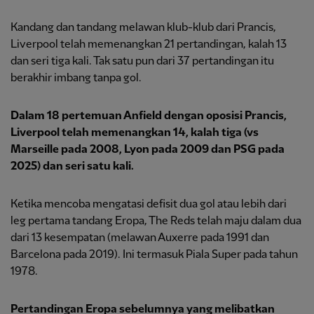
Kandang dan tandang melawan klub-klub dari Prancis,
Liverpool telah memenangkan 21 pertandingan, kalah 13
dan seri tiga kali. Tak satu pun dari 37 pertandingan itu
berakhir imbang tanpa gol.
Dalam 18 pertemuan Anfield dengan oposisi Prancis,
Liverpool telah memenangkan 14, kalah tiga (vs
Marseille pada 2008, Lyon pada 2009 dan PSG pada
2025) dan seri satu kali.
Ketika mencoba mengatasi defisit dua gol atau lebih dari
leg pertama tandang Eropa, The Reds telah maju dalam dua
dari 13 kesempatan (melawan Auxerre pada 1991 dan
Barcelona pada 2019). Ini termasuk Piala Super pada tahun
1978.
Pertandingan Eropa sebelumnya yang melibatkan