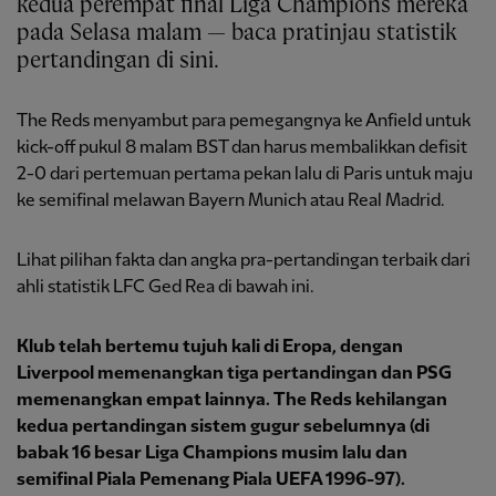
kedua perempat final Liga Champions mereka
pada Selasa malam — baca pratinjau statistik
pertandingan di sini.
The Reds menyambut para pemegangnya ke Anfield untuk
kick-off pukul 8 malam BST dan harus membalikkan defisit
2-0 dari pertemuan pertama pekan lalu di Paris untuk maju
ke semifinal melawan Bayern Munich atau Real Madrid.
Lihat pilihan fakta dan angka pra-pertandingan terbaik dari
ahli statistik LFC Ged Rea di bawah ini.
Klub telah bertemu tujuh kali di Eropa, dengan
Liverpool memenangkan tiga pertandingan dan PSG
memenangkan empat lainnya. The Reds kehilangan
kedua pertandingan sistem gugur sebelumnya (di
babak 16 besar Liga Champions musim lalu dan
semifinal Piala Pemenang Piala UEFA 1996-97).