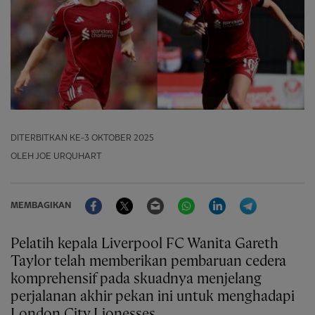
DITERBITKAN
KE-3 OKTOBER 2025
OLEH JOE URQUHART
Facebook
Twitter
Email
WhatsApp
LinkedIn
Telegram
MEMBAGIKAN
Pelatih kepala Liverpool FC Wanita Gareth
Taylor telah memberikan pembaruan cedera
komprehensif pada skuadnya menjelang
perjalanan akhir pekan ini untuk menghadapi
London City Lionesses.