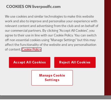
Partner:
Tommy Hilfiger
Partner:
T
COOKIES ON liverpoolfc.com
We use cookies and similar technologies to make this website
work and also to improve and personalise your experience with
relevant content and advertising from the club and on behalf of
our commercial partners. By clicking "Accept All Cookies", you
agree to their use in line with our Cookie Policy. You can switch
Partner:
UPS
Partner:
Vi
off non essential cookies using "Manage Settings" but this may
affect the functionality of the website and any personalisation
of content.
Cookie Policy
Accept All Cookies
Reject All Cookies
Partner:
Wasabi
Manage Cookie
Settings
Kebijakan pribadi
syarat dan Ketentuan
Anti perbudakan
Kue