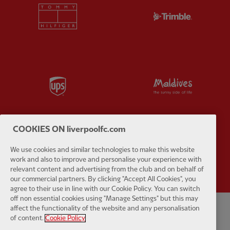
Partner:
Tommy Hilfiger
Partner:
T
Partner:
UPS
Partner:
Vi
COOKIES ON liverpoolfc.com
Partner:
Wasabi
We use cookies and similar technologies to make this website
work and also to improve and personalise your experience with
relevant content and advertising from the club and on behalf of
our commercial partners. By clicking "Accept All Cookies", you
agree to their use in line with our Cookie Policy. You can switch
off non essential cookies using "Manage Settings" but this may
affect the functionality of the website and any personalisation
Kebijakan pribadi
syarat dan Ketentuan
Anti perbudakan
Kue
of content.
Cookie Policy