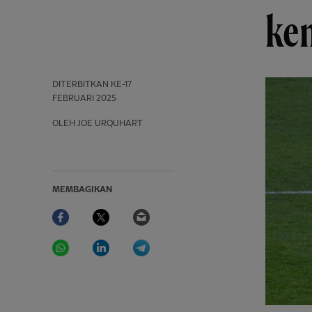
ke
DITERBITKAN
KE-17
FEBRUARI 2025
OLEH JOE URQUHART
MEMBAGIKAN
Facebook
Twitter
Email
WhatsApp
LinkedIn
Telegram