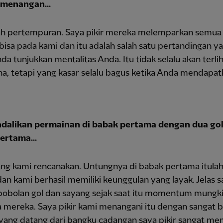
menangan...
lah pertempuran. Saya pikir mereka melemparkan semua
isa pada kami dan itu adalah salah satu pertandingan y
da tunjukkan mentalitas Anda. Itu tidak selalu akan terli
, tetapi yang kasar selalu bagus ketika Anda mendapat
alikan permainan di babak pertama dengan dua gol
ertama...
ang kami rencanakan. Untungnya di babak pertama itula
 dan kami berhasil memiliki keunggulan yang layak. Jelas 
bobolan gol dan sayang sejak saat itu momentum mungk
mereka. Saya pikir kami menangani itu dengan sangat ba
yang datang dari bangku cadangan saya pikir sangat m