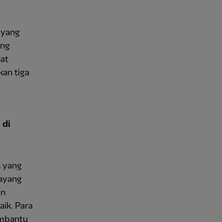
 yang
ang
hat
kan tiga
 di
h yang
sayang
in
ik. Para
embantu