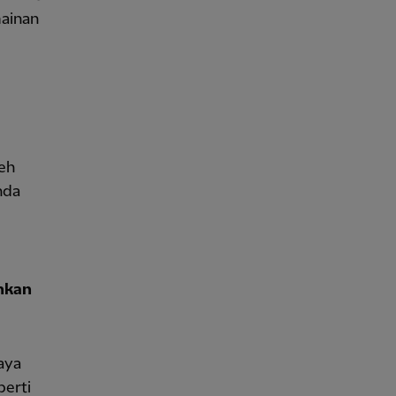
mainan
eh
nda
nkan
aya
perti