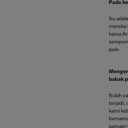
Pada ke
Itu ada
mereka b
harus An
sempurna
poin
.
Mengend
babak p
Itulah y
terjadi,
kami ke
bersama 
pemain 