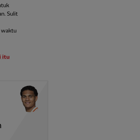
ntuk
. Sulit
a waktu
 itu
h