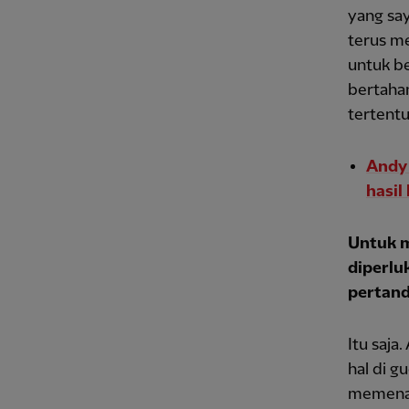
yang say
terus m
untuk be
bertahan
tertentu 
Andy 
hasil
Untuk 
diperl
pertand
Itu saja
hal di g
memenan