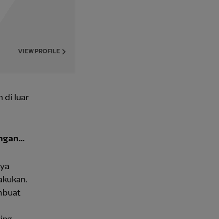
VIEW PROFILE
 di luar
gan...
aya
akukan.
embuat