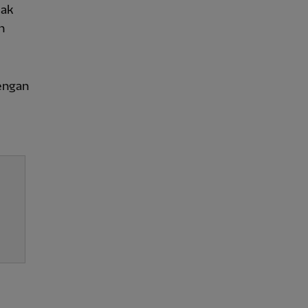
bak
n
dengan