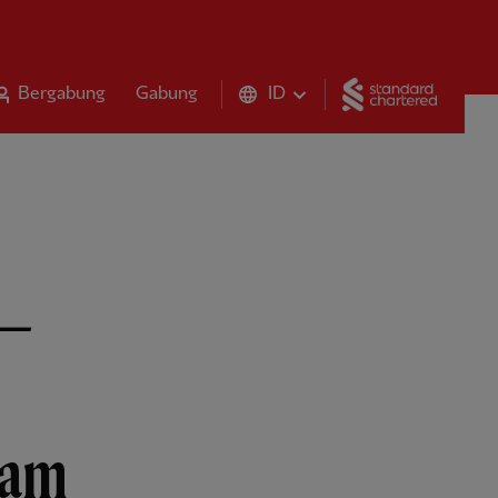
Standar
Bergabung
Gabung
ID
 —
lam