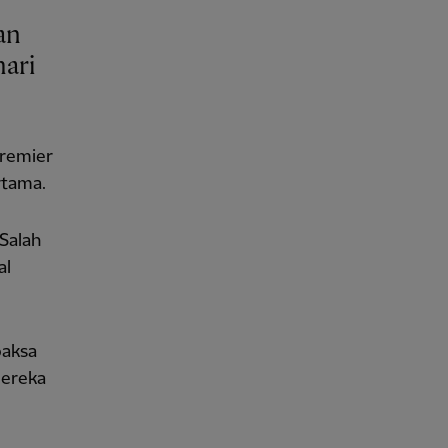
an
hari
Premier
rtama.
Salah
al
paksa
mereka