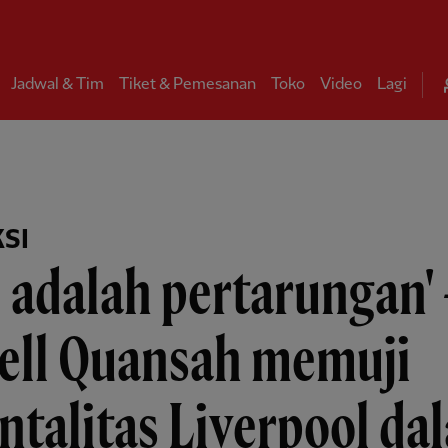
Jadwal & Tim
Tiket & Pemesanan
Toko
Video
Lagi
SI
u adalah pertarungan'
rell Quansah memuji
talitas Liverpool da