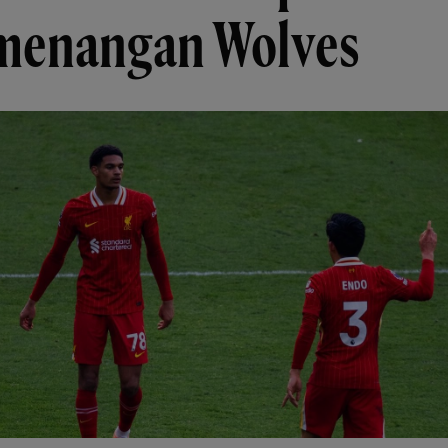
menangan Wolves