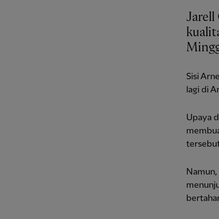
Jarel
kuali
Mingg
Sisi Arn
lagi di 
Upaya da
membuat
tersebut
Namun, 
menunju
bertaha