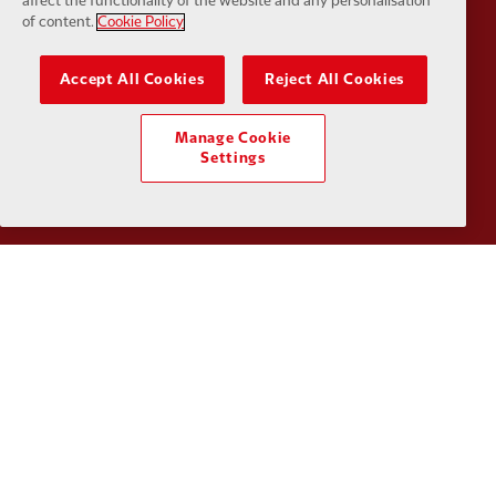
affect the functionality of the website and any personalisation
of content.
Cookie Policy
Accept All Cookies
Reject All Cookies
Partner:
SAS
Partner:
S
Manage Cookie
Settings
Partner:
Tommy Hilfiger
Partner:
T
Partner:
UPS
Partner:
Vi