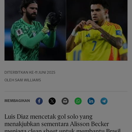
DITERBITKAN
KE-11 JUNI 2025
OLEH SAM WILLIAMS
Facebook
Twitter
Email
WhatsApp
LinkedIn
Telegram
MEMBAGIKAN
Luis Diaz mencetak gol solo yang
menakjubkan sementara Alisson Becker
menjaga clean sheet untuk membantu Brasil