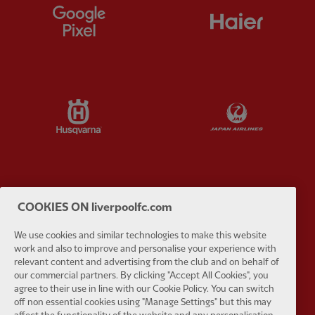
Partner:
Google Pixel
Partner:
H
Partner:
Husqvarna
Partner:
Ja
Partner:
Kodansha
Partner:
L
COOKIES ON liverpoolfc.com
We use cookies and similar technologies to make this website
work and also to improve and personalise your experience with
relevant content and advertising from the club and on behalf of
our commercial partners. By clicking "Accept All Cookies", you
agree to their use in line with our Cookie Policy. You can switch
Partner:
Orion
Partner:
P
off non essential cookies using "Manage Settings" but this may