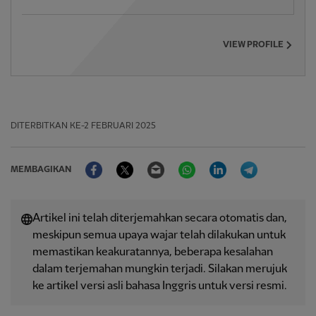
VIEW PROFILE
DITERBITKAN
KE-2 FEBRUARI 2025
Facebook
Twitter
Email
WhatsApp
LinkedIn
Telegram
MEMBAGIKAN
Artikel ini telah diterjemahkan secara otomatis dan,
meskipun semua upaya wajar telah dilakukan untuk
memastikan keakuratannya, beberapa kesalahan
dalam terjemahan mungkin terjadi. Silakan merujuk
ke artikel versi asli bahasa Inggris untuk versi resmi.