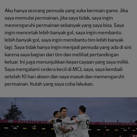
Aku hanya seorang pemuda yang suka bermain game. Jika
saya memulai permainan, jika saya tidak, saya ingin
memengaruhi permainan sebanyak yang saya bisa. Saya
ingin mencetak lebih banyak gol, saya ingin membantu
lebih banyak gol, saya ingin membantu tim lebih banyak
lagi. Saya tidak hanya ingin menjadi pemuda yang ada di sini
karena saya bagian dari tim dan melihat pertandingan
keluar. Ini juga menunjukkan kepercayaan yang saya miliki.
Saya mengalami cedera kecil di MCL saya, saya kembali
setelah 10 hari absen dan saya masuk dan memengaruhi
permainan. Itulah yang saya coba lakukan.