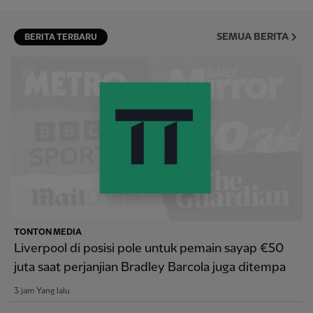
SEMUA BERITA
BERITA TERBARU
TONTON MEDIA
Liverpool di posisi pole untuk pemain sayap €50
juta saat perjanjian Bradley Barcola juga ditempa
3 jam Yang lalu