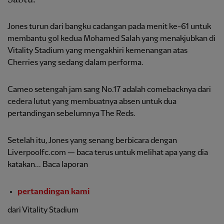
Jones turun dari bangku cadangan pada menit ke-61 untuk
membantu gol kedua Mohamed Salah yang menakjubkan di
Vitality Stadium yang mengakhiri kemenangan atas
Cherries yang sedang dalam performa.
Cameo setengah jam sang No.17 adalah comebacknya dari
cedera lutut yang membuatnya absen untuk dua
pertandingan sebelumnya The Reds.
Setelah itu, Jones yang senang berbicara dengan
Liverpoolfc.com — baca terus untuk melihat apa yang dia
katakan... Baca laporan
pertandingan kami
dari Vitality Stadium