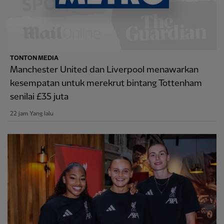
TONTON MEDIA
Manchester United dan Liverpool menawarkan
kesempatan untuk merekrut bintang Tottenham
senilai £35 juta
22 jam Yang lalu