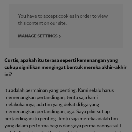
You have to accept cookies in order to view
this content on our site.
MANAGE SETTINGS
Curtis, apakah itu terasa seperti kemenangan yang
cukup signifikan mengingat bentuk mereka akhir-akhir
ini?
Itu adalah permainan yang penting. Kami selalu harus
memenangkan pertandingan, tentu saja kami
melakukannya, ada tim yang dekat di liga yang
memenangkan pertandingan juga. Saya pikir setiap
pertandingan itu penting. Tentu saja mereka adalah tim
yang dalam performa bagus dan gaya permainannya sulit