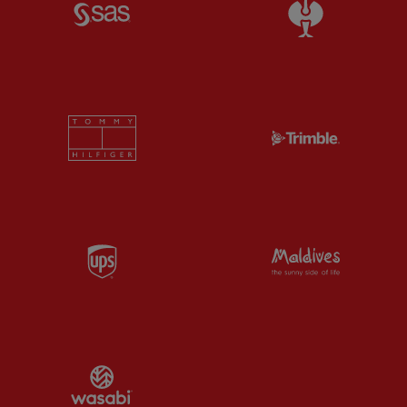
Partner:
SAS
Partner:
S
Partner:
Tommy Hilfiger
Partner:
T
Partner:
UPS
Partner:
Vi
Partner:
Wasabi