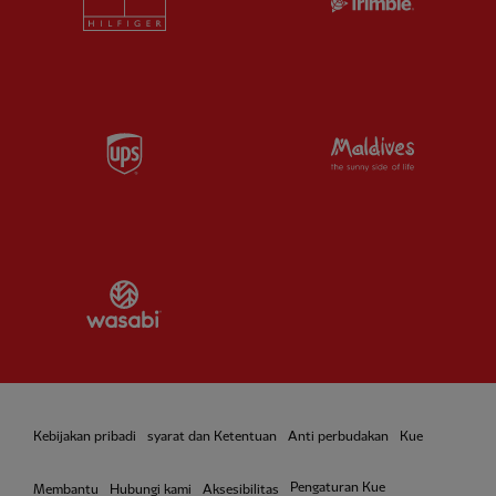
Partner:
UPS
Partner:
Vi
Partner:
Wasabi
Kebijakan pribadi
syarat dan Ketentuan
Anti perbudakan
Kue
Pengaturan Kue
Membantu
Hubungi kami
Aksesibilitas