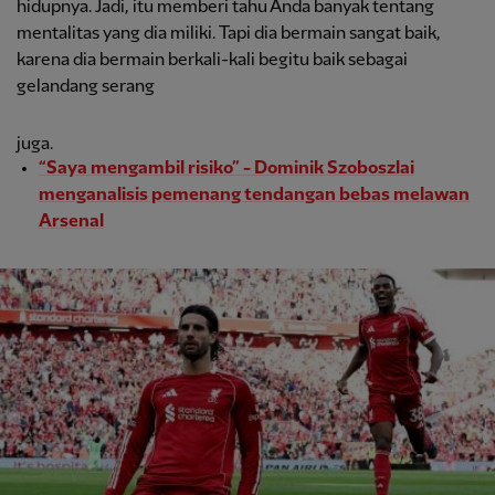
hidupnya. Jadi, itu memberi tahu Anda banyak tentang
mentalitas yang dia miliki. Tapi dia bermain sangat baik,
karena dia bermain berkali-kali begitu baik sebagai
gelandang serang
juga.
“Saya mengambil risiko” - Dominik Szoboszlai
menganalisis pemenang tendangan bebas melawan
Arsenal