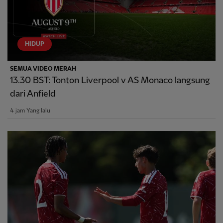
HIDUP
SEMUA VIDEO MERAH
13.30 BST: Tonton Liverpool v AS Monaco langsung
dari Anfield
4 jam Yang lalu