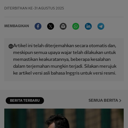
DITERBITKAN
KE-31 AGUSTUS 2025
Facebook
Twitter
Email
WhatsApp
LinkedIn
Telegram
MEMBAGIKAN
Artikel ini telah diterjemahkan secara otomatis dan,
meskipun semua upaya wajar telah dilakukan untuk
memastikan keakuratannya, beberapa kesalahan
dalam terjemahan mungkin terjadi. Silakan merujuk
ke artikel versi asli bahasa Inggris untuk versi resmi.
SEMUA BERITA
BERITA TERBARU