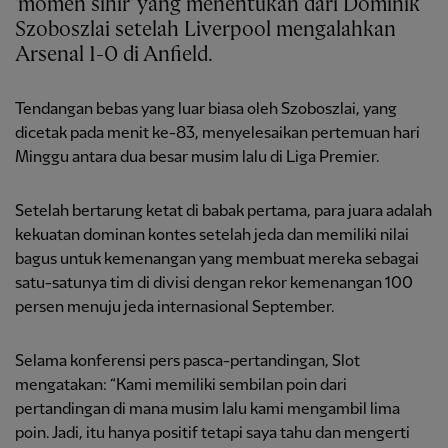
'momen sihir' yang menentukan dari Dominik
Szoboszlai setelah Liverpool mengalahkan
Arsenal 1-0 di Anfield.
Tendangan bebas yang luar biasa oleh Szoboszlai, yang
dicetak pada menit ke-83, menyelesaikan pertemuan hari
Minggu antara dua besar musim lalu di Liga Premier.
Setelah bertarung ketat di babak pertama, para juara adalah
kekuatan dominan kontes setelah jeda dan memiliki nilai
bagus untuk kemenangan yang membuat mereka sebagai
satu-satunya tim di divisi dengan rekor kemenangan 100
persen menuju jeda internasional September.
Selama konferensi pers pasca-pertandingan, Slot
mengatakan: “Kami memiliki sembilan poin dari
pertandingan di mana musim lalu kami mengambil lima
poin. Jadi, itu hanya positif tetapi saya tahu dan mengerti