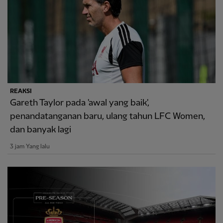
REAKSI
Gareth Taylor pada 'awal yang baik',
penandatanganan baru, ulang tahun LFC Women,
dan banyak lagi
3 jam Yang lalu