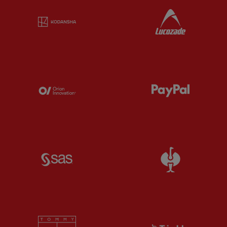
Partner:
Kodansha
Partner:
L
Partner:
Orion
Partner:
P
Partner:
SAS
Partner:
S
Partner:
Tommy Hilfiger
Partner:
T