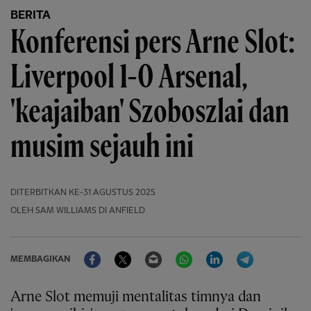
BERITA
Konferensi pers Arne Slot:
Liverpool 1-0 Arsenal,
'keajaiban' Szoboszlai dan
musim sejauh ini
DITERBITKAN
KE-31 AGUSTUS 2025
OLEH SAM WILLIAMS DI ANFIELD
Facebook
Twitter
Email
WhatsApp
LinkedIn
Telegram
MEMBAGIKAN
Arne Slot memuji mentalitas timnya dan