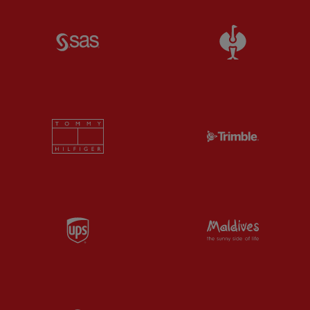
Partner:
SAS
Partner:
S
Partner:
Tommy Hilfiger
Partner:
T
Partner:
UPS
Partner:
Vi