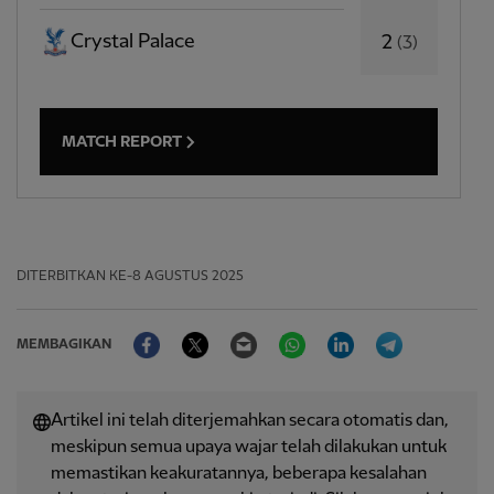
Crystal Palace
2
(
3
)
MATCH REPORT
DITERBITKAN
KE-8 AGUSTUS 2025
Facebook
Twitter
Email
WhatsApp
LinkedIn
Telegram
MEMBAGIKAN
Artikel ini telah diterjemahkan secara otomatis dan,
meskipun semua upaya wajar telah dilakukan untuk
memastikan keakuratannya, beberapa kesalahan