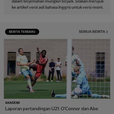
dalam terjemahan mungkin terjadi. Silakan merujuk
ke artikel versi asli bahasa Inggris untuk versi resmi.
SEMUA BERITA
BERITA TERBARU
AKADEMI
Laporan pertandingan U21: O'Connor dan Abe