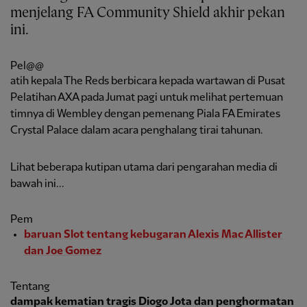
menjelang FA Community Shield akhir pekan
ini.
Pel@@
atih kepala The Reds berbicara kepada wartawan di Pusat
Pelatihan AXA pada Jumat pagi untuk melihat pertemuan
timnya di Wembley dengan pemenang Piala FA Emirates
Crystal Palace dalam acara penghalang tirai tahunan.
Lihat beberapa kutipan utama dari pengarahan media di
bawah ini...
Pem
baruan Slot tentang kebugaran Alexis Mac Allister
dan Joe Gomez
Tentang
dampak kematian tragis Diogo Jota dan penghormatan