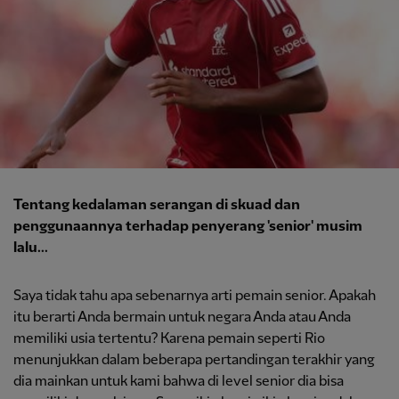
Tentang kedalaman serangan di skuad dan
penggunaannya terhadap penyerang 'senior' musim
lalu...
Saya tidak tahu apa sebenarnya arti pemain senior. Apakah
itu berarti Anda bermain untuk negara Anda atau Anda
memiliki usia tertentu? Karena pemain seperti Rio
menunjukkan dalam beberapa pertandingan terakhir yang
dia mainkan untuk kami bahwa di level senior dia bisa