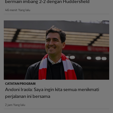
bermain imbang 2-2 dengan Huddersfield
46 menit Yang lalu
CATATAN PROGRAM
Andoni Iraola: Saya ingin kita semua menikmati
perjalanan ini bersama
2 jam Yang lalu