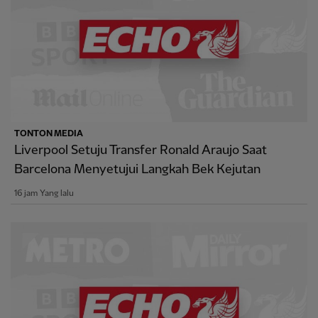
TONTON MEDIA
Liverpool Setuju Transfer Ronald Araujo Saat
Barcelona Menyetujui Langkah Bek Kejutan
16 jam Yang lalu