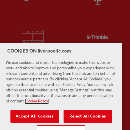
Partner:
Tommy Hilfiger
Partner:
T
COOKIES ON liverpoolfc.com
We use cookies and similar technologies to make this website
work and also to improve and personalise your experience with
Partner:
UPS
Partner:
Vi
relevant content and advertising from the club and on behalf of
our commercial partners. By clicking "Accept All Cookies", you
agree to their use in line with our Cookie Policy. You can switch
off non essential cookies using "Manage Settings" but this may
affect the functionality of the website and any personalisation
of content.
Cookie Policy
Partner:
Wasabi
Accept All Cookies
Reject All Cookies