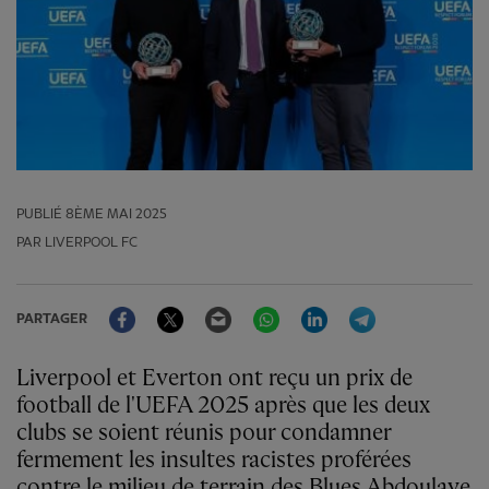
PUBLIÉ
8ÈME MAI 2025
PAR LIVERPOOL FC
Facebook
Twitter
Email
WhatsApp
LinkedIn
Telegram
PARTAGER
Liverpool et Everton ont reçu un prix de
football de l'UEFA 2025 après que les deux
clubs se soient réunis pour condamner
fermement les insultes racistes proférées
contre le milieu de terrain des Blues Abdoulaye