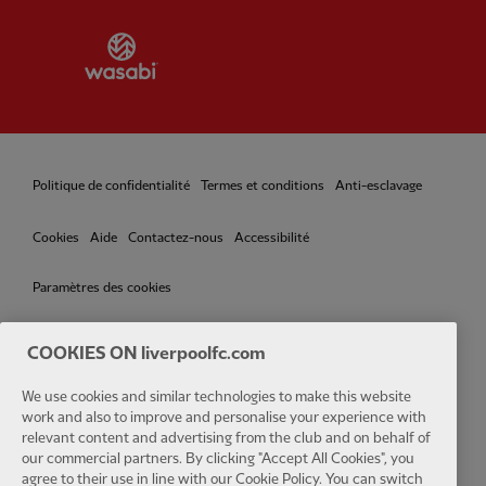
Partner:
Wasabi
Politique de confidentialité
Termes et conditions
Anti-esclavage
Cookies
Aide
Contactez-nous
Accessibilité
Paramètres des cookies
COOKIES ON liverpoolfc.com
Facebook
LinkedIn
TikTok
Instagram
Twitter
YouTube
One
We use cookies and similar technologies to make this website
work and also to improve and personalise your experience with
relevant content and advertising from the club and on behalf of
our commercial partners. By clicking "Accept All Cookies", you
agree to their use in line with our Cookie Policy. You can switch