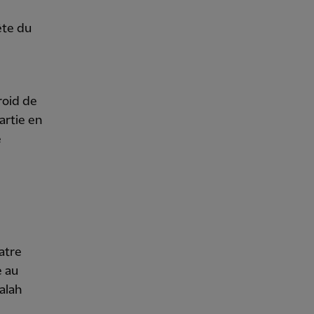
ête du
roid de
artie en
e
atre
e au
Salah