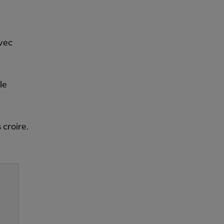
Avec
le
 croire.