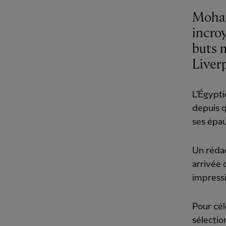
Moham
incroy
buts 
Liver
L'Égypt
depuis q
ses épau
Un rédac
arrivée 
impressi
Pour cé
sélection