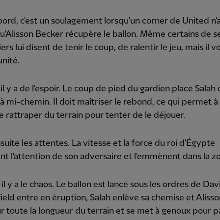
bord, c'est un soulagement lorsqu'un corner de United n'
qu'Alisson Becker récupère le ballon. Même certains de s
rs lui disent de tenir le coup, de ralentir le jeu, mais il vo
unité.
 il y a de l'espoir. Le coup de pied du gardien place Salah
 à mi-chemin. Il doit maîtriser le rebond, ce qui permet 
 rattraper du terrain pour tenter de le déjouer.
suite les attentes. La vitesse et la force du roi d'Égypte
nt l'attention de son adversaire et l'emmènent dans la z
, il y a le chaos. Le ballon est lancé sous les ordres de Da
ield entre en éruption, Salah enlève sa chemise et Alisso
ur toute la longueur du terrain et se met à genoux pour p