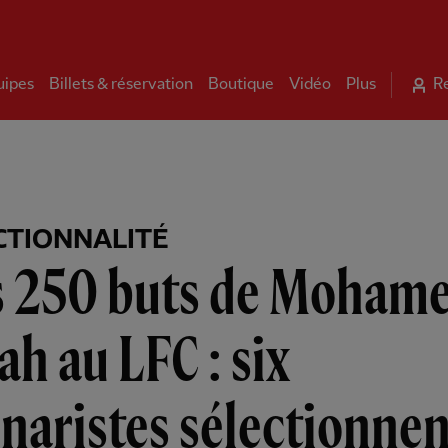
uipes
Billets & réservation
Boutique
Vidéo
Plus
R
CTIONNALITÉ
s 250 buts de Moham
ah au LFC : six
naristes sélectionnen