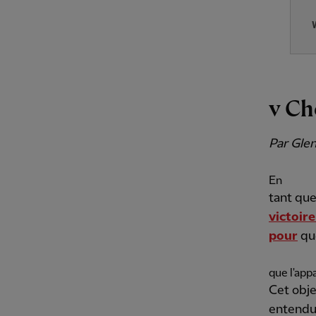
v Ch
Par Glen
En
tant que
victoir
pour
que
que l'app
Cet obje
entendu