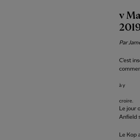
v Ma
201
Par Jame
C'est in
comme
à y
croire.
Le jour 
Anfield 
Le Kop 