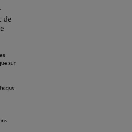
r
t de
de
pes
que sur
 chaque
ons