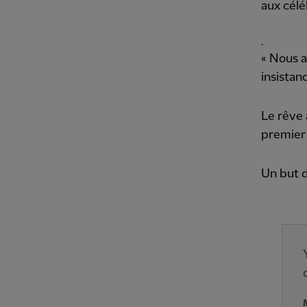
aux célé
.
« Nous a
insista
Le rêve a
premier 
Un but d