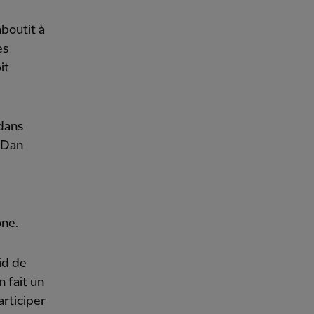
aboutit à
es
it
 dans
à Dan
one.
vid de
n fait un
articiper