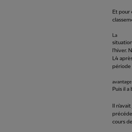
Et pour 
classeme
La
situatio
l'hiver.
L4 après
période 
avantage
Puis il a
Il n'ava
précéden
cours de