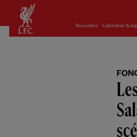
Domicile
Nouvelles
Calendrier & éq
FON
Le
Sal
scé