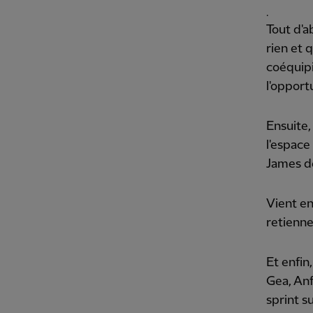
.
Tout d'a
rien et 
coéquipie
l'opport
Ensuite,
l'espace
James de
Vient en
retienne
Et enfin
Gea, Anf
sprint s