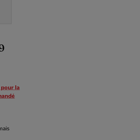
9
pour la
emandé
mais