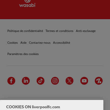
Politique de confidentialité
Termes et conditions
Anti-esclavage
Cookies
Aide
Contactez-nous
Accessibilité
Paramètres des cookies
Facebook
LinkedIn
TikTok
Instagram
Twitter
YouTube
One
COOKIES ON liverpoolfc.com