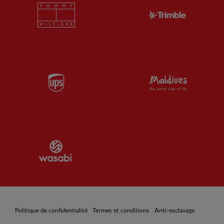
Partner:
Tommy Hilfiger
Partner:
T
Partner:
UPS
Partner:
Vi
Partner:
Wasabi
Politique de confidentialité
Termes et conditions
Anti-esclavage