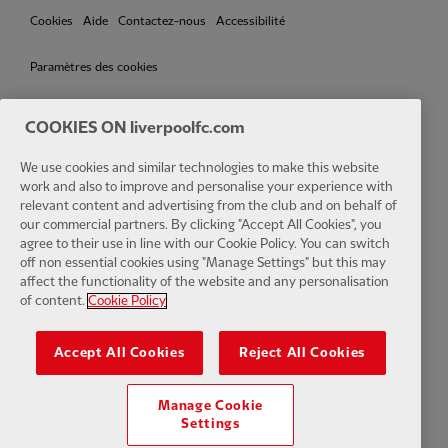
Cookies
Aide
Contactez-nous
Accessibilité
Paramètres des cookies
COOKIES ON liverpoolfc.com
Facebook
LinkedIn
TikTok
Instagram
Twitter
YouTube
One
We use cookies and similar technologies to make this website
work and also to improve and personalise your experience with
relevant content and advertising from the club and on behalf of
our commercial partners. By clicking "Accept All Cookies", you
agree to their use in line with our Cookie Policy. You can switch
off non essential cookies using "Manage Settings" but this may
affect the functionality of the website and any personalisation
Download the official LFC app
of content.
Cookie Policy
Accept All Cookies
Reject All Cookies
Manage Cookie
© Copyright 2024 Le Liverpool Football Club et Athletic Grounds
Settings
Limited. Tous droits réservés. Statistiques de match fournies par Opta
Sports Data Limited. Reproduit sous licence de Football DataCo