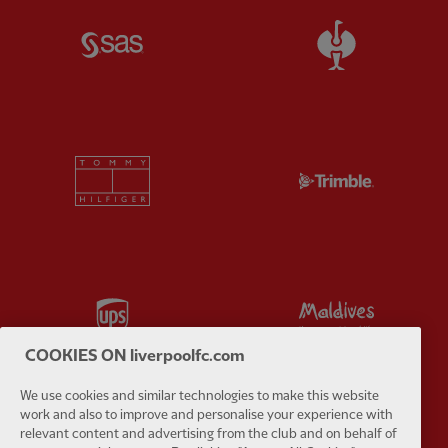
Partner:
SAS
Partner:
S
Partner:
Tommy Hilfiger
Partner:
T
Partner:
UPS
Partner:
Vi
COOKIES ON liverpoolfc.com
We use cookies and similar technologies to make this website
work and also to improve and personalise your experience with
relevant content and advertising from the club and on behalf of
Partner:
Wasabi