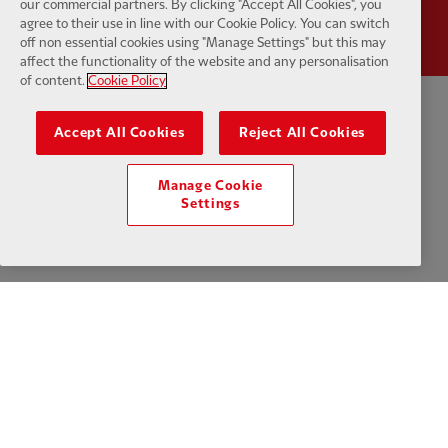
our commercial partners. By clicking "Accept All Cookies", you
agree to their use in line with our Cookie Policy. You can switch
off non essential cookies using "Manage Settings" but this may
affect the functionality of the website and any personalisation
of content.
Cookie Policy
Politique de confidentialité
Termes et conditions
Anti-esclavage
Accept All Cookies
Reject All Cookies
Cookies
Aide
Contactez-nous
Accessibilité
Manage Cookie
Settings
Paramètres des cookies
Facebook
LinkedIn
TikTok
Instagram
Twitter
YouTube
One