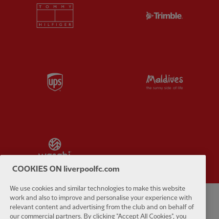
Partner:
Tommy Hilfiger
Partner:
T
Partner:
UPS
Partner:
Vi
Partner:
Wasabi
COOKIES ON liverpoolfc.com
We use cookies and similar technologies to make this website
work and also to improve and personalise your experience with
relevant content and advertising from the club and on behalf of
Politique de confidentialité
Termes et conditions
Anti-esclavage
our commercial partners. By clicking "Accept All Cookies", you