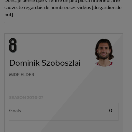
Donc, je pense que s'il entre un peu plus à l'intérieur, il le
sauve. Je regardais de nombreuses vidéos [du gardien de
but]
.
Dominik Szoboszlai
MIDFIELDER
SEASON 2026-27
Goals
0