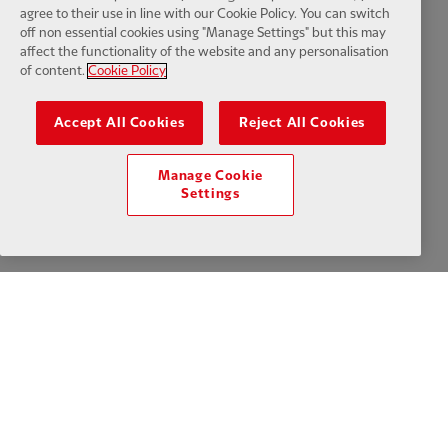
agree to their use in line with our Cookie Policy. You can switch
Cookies
Aide
Contactez-nous
Accessibilité
off non essential cookies using "Manage Settings" but this may
affect the functionality of the website and any personalisation
Paramètres des cookies
of content.
Cookie Policy
Accept All Cookies
Reject All Cookies
Facebook
LinkedIn
TikTok
Instagram
Twitter
YouTube
One
Manage Cookie
Settings
Download the official LFC app
© Copyright 2024 Le Liverpool Football Club et Athletic Grounds
Limited. Tous droits réservés. Statistiques de match fournies par Opta
Sports Data Limited. Reproduit sous licence de Football DataCo