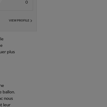
0
VIEW PROFILE
le
ue
uer plus
nne
e ballon.
nc nous
t leur