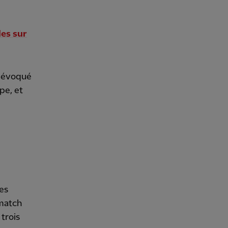
les sur
a évoqué
ipe, et
des
 match
trois