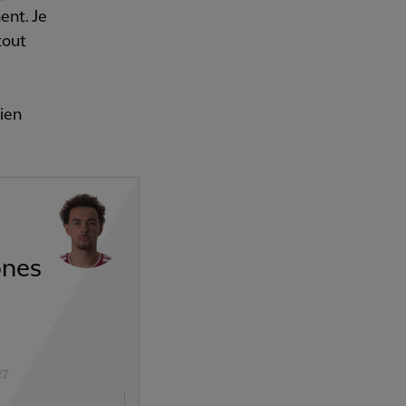
ent. Je
tout
bien
ones
27