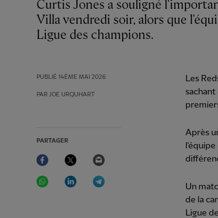
Curtis Jones a souligné l'importance de l'affrontement entre Liverpool et Aston
Villa vendredi soir, alors que l'équ
Ligue des champions.
PUBLIÉ
14ÈME MAI 2026
Les Reds
sachant 
PAR JOE URQUHART
premiers
Après un
PARTAGER
l'équipe
Facebook
Twitter
Email
différen
WhatsApp
LinkedIn
Telegram
Un match
de la c
Ligue d