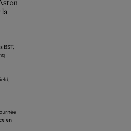
 la
es BST,
inq
ield,
journée
ce en