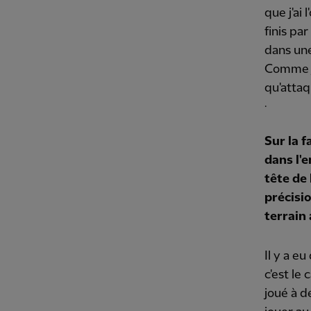
que j'ai
finis par
dans une
Comme je 
qu'attaq
.
Sur la 
dans l'e
tête de
précisi
terrain 
Il y a e
c'est le 
joué à d