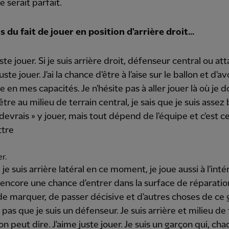
e serait parfait.
 du fait de jouer en position d'arrière droit...
ste jouer. Si je suis arrière droit, défenseur central ou at
uste jouer. J'ai la chance d'être à l'aise sur le ballon et d'av
 en mes capacités. Je n'hésite pas à aller jouer là où je doi
être au milieu de terrain central, je sais que je suis assez
 devrais » y jouer, mais tout dépend de l'équipe et c'est ce
ttre
r.
e suis arrière latéral en ce moment, je joue aussi à l'intér
i encore une chance d'entrer dans la surface de réparatio
e marquer, de passer décisive et d'autres choses de ce 
s pas que je suis un défenseur. Je suis arrière et milieu de 
on peut dire. J'aime juste jouer. Je suis un garçon qui, cha