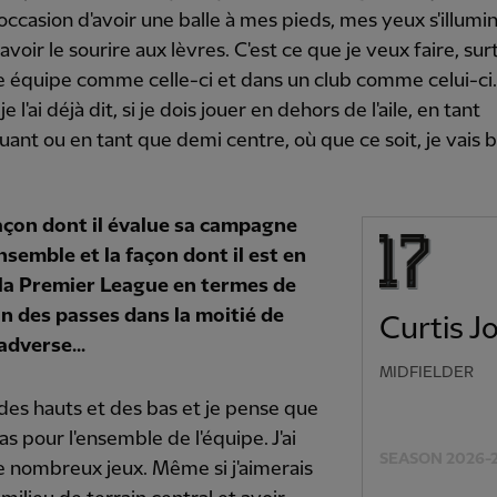
 l'occasion d'avoir une balle à mes pieds, mes yeux s'illumin
 avoir le sourire aux lèvres. C'est ce que je veux faire, sur
 équipe comme celle-ci et dans un club comme celui-ci.
l'ai déjà dit, si je dois jouer en dehors de l'aile, en tant
uant ou en tant que demi centre, où que ce soit, je vais 
façon dont il évalue sa campagne
nsemble et la façon dont il est en
 la Premier League en termes de
on des passes dans la moitié de
Curtis J
adverse...
MIDFIELDER
u des hauts et des bas et je pense que
cas pour l'ensemble de l'équipe. J'ai
SEASON 2026-
e nombreux jeux. Même si j'aimerais