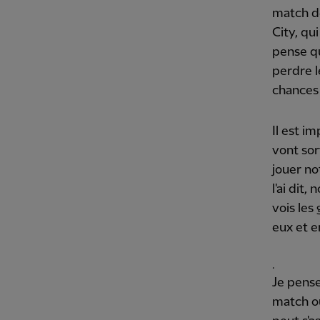
match de
City, qu
pense qu
perdre l
chances 
Il est i
vont sort
jouer no
l'ai dit
vois les
eux et e
.
Je pense
match où