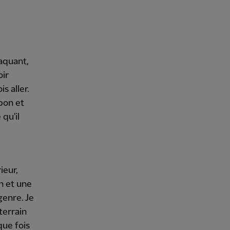
taquant,
oir
s aller.
 bon et
 qu'il
ieur,
n et une
genre. Je
terrain
que fois