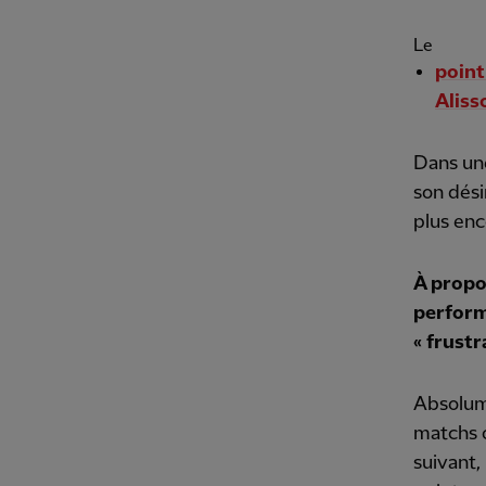
Le
point
Aliss
Dans un
son désir
plus enc
À propo
perform
« frustra
Absolume
matchs o
suivant,