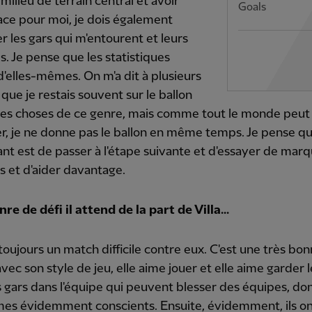
 milieu de terrain central et avoir
Goals
ace pour moi, je dois également
r les gars qui m'entourent et leurs
s. Je pense que les statistiques
d'elles-mêmes. On m'a dit à plusieurs
 que je restais souvent sur le ballon
res choses de ce genre, mais comme tout le monde peut 
r, je ne donne pas le ballon en même temps. Je pense q
ant est de passer à l'étape suivante et d'essayer de marq
s et d'aider davantage.
re de défi il attend de la part de Villa...
toujours un match difficile contre eux. C'est une très bo
vec son style de jeu, elle aime jouer et elle aime garder l
es gars dans l'équipe qui peuvent blesser des équipes, do
es évidemment conscients. Ensuite, évidemment, ils on