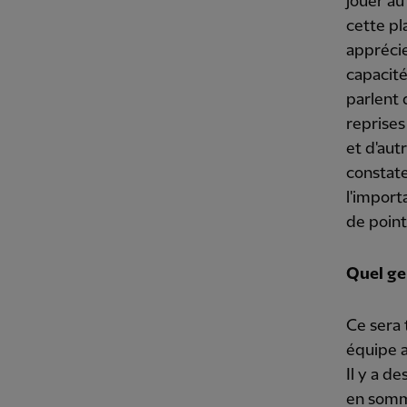
jouer au
cette pl
apprécie
capacité
parlent 
reprises
et d'aut
constate
l'import
de point
Quel gen
Ce sera 
équipe a
Il y a d
en somm