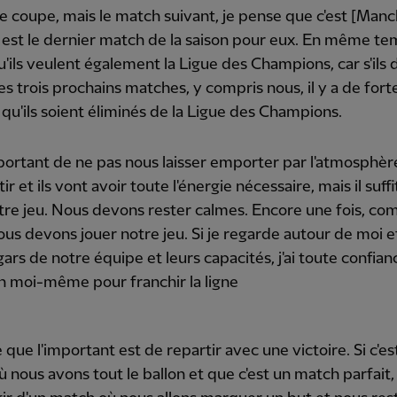
 coupe, mais le match suivant, je pense que c'est [Manc
i est le dernier match de la saison pour eux. En même te
'ils veulent également la Ligue des Champions, car s'ils 
es trois prochains matches, y compris nous, il y a de fort
qu'ils soient éliminés de la Ligue des Champions.
mportant de ne pas nous laisser emporter par l'atmosphère.
ir et ils vont avoir toute l'énergie nécessaire, mais il suffi
tre jeu. Nous devons rester calmes. Encore une fois, co
, nous devons jouer notre jeu. Si je regarde autour de moi e
 gars de notre équipe et leurs capacités, j'ai toute confia
n moi-même pour franchir la ligne
 que l'important est de repartir avec une victoire. Si c'es
 nous avons tout le ballon et que c'est un match parfait, o