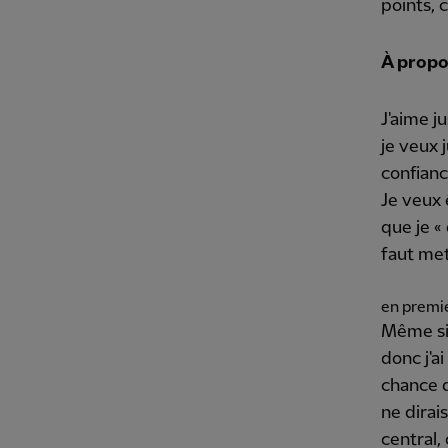
points, c
À propos
J'aime ju
je veux j
confiance
Je veux 
que je «
faut me
en premie
Même si j
donc j'a
chance d
ne dirai
central, 