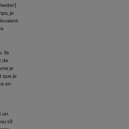
hester]
mps, je
devaient
es
 Ils
t de
mme je
t que je
nce en
t un
u s'il