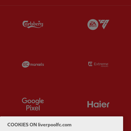
Partner:
Carlsberg
Partner:
E
Partner:
EC Markets
Partner:
E
Partner:
Google Pixel
Partner:
H
COOKIES ON liverpoolfc.com