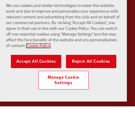
We use cookies and similar technologies to make this website
Partner:
Husqvarna
Partner:
Ja
work and also to improve and personalise your experience with
relevant content and advertising from the club and on behalf of
our commercial partners. By clicking "Accept All Cookies", you
agree to their use in line with our Cookie Policy. You can switch
off non essential cookies using "Manage Settings" but this may
affect the functionality of the website and any personalisation
of content.
Cookie Policy
Partner:
Kodansha
Partner:
L
Accept All Cookies
Reject All Cookies
Manage Cookie
Settings
Partner:
Orion
Partner:
P
Partner:
SAS
Partner:
S