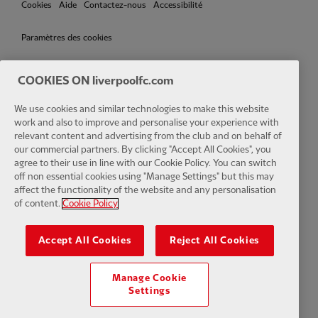
Cookies
Aide
Contactez-nous
Accessibilité
Paramètres des cookies
COOKIES ON liverpoolfc.com
We use cookies and similar technologies to make this website
Facebook
LinkedIn
TikTok
Instagram
Twitter
YouTube
One
work and also to improve and personalise your experience with
relevant content and advertising from the club and on behalf of
our commercial partners. By clicking "Accept All Cookies", you
agree to their use in line with our Cookie Policy. You can switch
off non essential cookies using "Manage Settings" but this may
affect the functionality of the website and any personalisation
Download the official LFC app
of content.
Cookie Policy
Accept All Cookies
Reject All Cookies
Manage Cookie
© Copyright 2024 Le Liverpool Football Club et Athletic Grounds
Settings
Limited. Tous droits réservés. Statistiques de match fournies par Opta
Sports Data Limited. Reproduit sous licence de Football DataCo