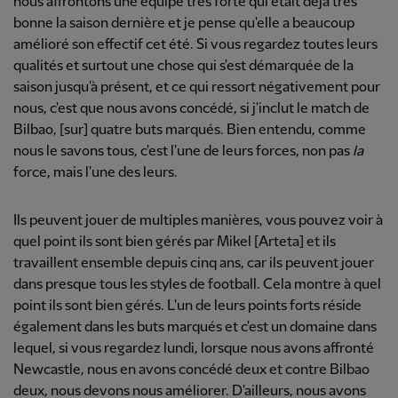
nous affrontons une équipe très forte qui était déjà très
bonne la saison dernière et je pense qu'elle a beaucoup
amélioré son effectif cet été. Si vous regardez toutes leurs
qualités et surtout une chose qui s'est démarquée de la
saison jusqu'à présent, et ce qui ressort négativement pour
nous, c'est que nous avons concédé, si j'inclut le match de
Bilbao, [sur] quatre buts marqués. Bien entendu, comme
nous le savons tous, c'est l'une de leurs forces, non pas
la
force, mais l'une des leurs.
Ils peuvent jouer de multiples manières, vous pouvez voir à
quel point ils sont bien gérés par Mikel [Arteta] et ils
travaillent ensemble depuis cinq ans, car ils peuvent jouer
dans presque tous les styles de football. Cela montre à quel
point ils sont bien gérés. L'un de leurs points forts réside
également dans les buts marqués et c'est un domaine dans
lequel, si vous regardez lundi, lorsque nous avons affronté
Newcastle, nous en avons concédé deux et contre Bilbao
deux, nous devons nous améliorer. D'ailleurs, nous avons