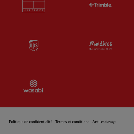
Partner:
Tommy Hilfiger
Partner:
T
Partner:
UPS
Partner:
Vi
Partner:
Wasabi
Politique de confidentialité
Termes et conditions
Anti-esclavage