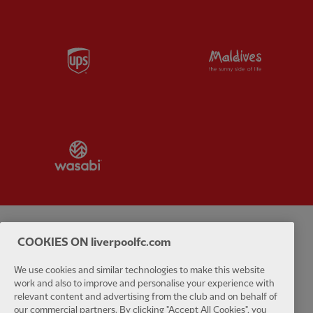
Partner:
UPS
Partner:
Vi
Partner:
Wasabi
Politique de confidentialité
Termes et conditions
Anti-esclavage
COOKIES ON liverpoolfc.com
We use cookies and similar technologies to make this website
Cookies
Aide
Contactez-nous
Accessibilité
work and also to improve and personalise your experience with
relevant content and advertising from the club and on behalf of
Paramètres des cookies
our commercial partners. By clicking "Accept All Cookies", you