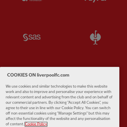
Partner:
SAS
Partner:
S
Partner:
Tommy Hilfiger
Partner:
T
COOKIES ON liverpoolfc.com
We use cookies and similar technologies to make this website
work and also to improve and personalise your experience with
relevant content and advertising from the club and on behalf of
our commercial partners. By clicking "Accept All Cookies", you
agree to their use in line with our Cookie Policy. You can switch
Partner:
UPS
Partner:
Vi
off non essential cookies using "Manage Settings" but this may
affect the functionality of the website and any personalisation
of content.
Cookie Policy