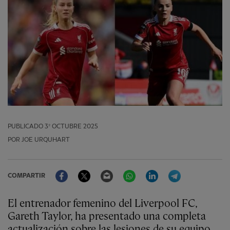
PUBLICADO
3º OCTUBRE 2025
POR JOE URQUHART
Facebook
Twitter
Email
WhatsApp
LinkedIn
Telegram
COMPARTIR
El entrenador femenino del Liverpool FC,
Gareth Taylor, ha presentado una completa
actualización sobre las lesiones de su equipo