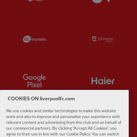
Partner:
EC Markets
Partner:
E
Partner:
Google Pixel
Partner:
H
COOKIES ON liverpoolfc.com
We use cookies and similar technologies to make this website
work and also to improve and personalise your experience with
Partner:
Husqvarna
Partner:
Ja
relevant content and advertising from the club and on behalf of
our commercial partners. By clicking "Accept All Cookies", you
agree to their use in line with our Cookie Policy. You can switch