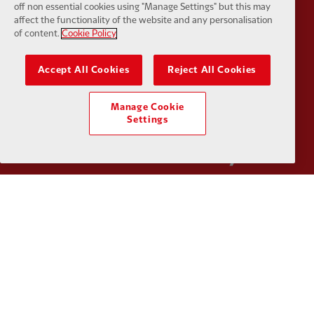
off non essential cookies using "Manage Settings" but this may
affect the functionality of the website and any personalisation
of content.
Cookie Policy
Partner:
Kodansha
Partner:
L
Accept All Cookies
Reject All Cookies
Manage Cookie
Settings
Partner:
Orion
Partner:
P
Partner:
SAS
Partner:
S