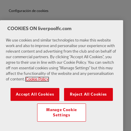
Configuración de cookies
COOKIES ON liverpoolfc.com
We use cookies and similar technologies to make this website
Facebook
LinkedIn
TikTok
Instagram
Twitter
YouTube
One
work and also to improve and personalise your experience with
relevant content and advertising from the club and on behalf of
our commercial partners. By clicking "Accept All Cookies", you
agree to their use in line with our Cookie Policy. You can switch
off non essential cookies using "Manage Settings" but this may
affect the functionality of the website and any personalisation
Download the official LFC app
of content.
Cookie Policy
Accept All Cookies
Reject All Cookies
Manage Cookie
© Copyright 2024 Liverpool Football Club y Athletic Grounds Limited.
Settings
Reservados todos los derechos. Estadísticas de partidos
proporcionadas por Opta Sports Data Limited. Reproducido bajo
licencia de Football DataCo Limited. Reservados todos los derechos.