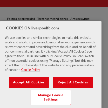
Política de privacidad
Términos y condiciones
Antiesclavitud
COOKIES ON liverpoolfc.com
Cookies
Ayuda
Contacta con nosotros
Accesibilidad
We use cookies and similar technologies to make this website
Configuración de cookies
work and also to improve and personalise your experience with
relevant content and advertising from the club and on behalf of
our commercial partners. By clicking "Accept All Cookies", you
agree to their use in line with our Cookie Policy. You can switch
off non essential cookies using "Manage Settings" but this may
affect the functionality of the website and any personalisation
Facebook
LinkedIn
TikTok
Instagram
Twitter
YouTube
One
of content.
Cookie Policy
Accept All Cookies
Reject All Cookies
Manage Cookie
Download the official LFC app
Settings