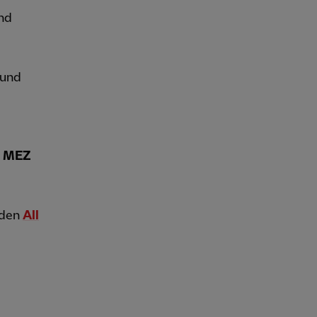
und
 und
r MEZ
 den
All