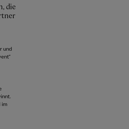
, die
rtner
r und
vent“
e
innt.
d im