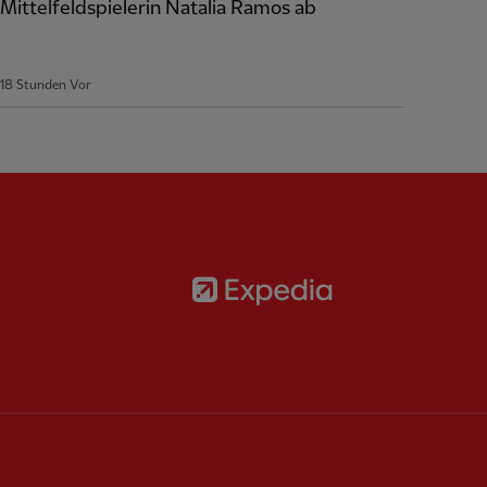
Mittelfeldspielerin Natalia Ramos ab
18 Stunden Vor
Partner:
Expedia
rtner:
AXA