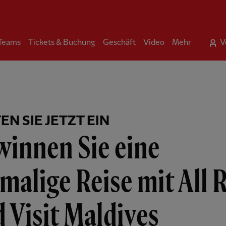
 Teams
Tickets & Buchung
Geschäft
Video
Mehr
V
EN SIE JETZT EIN
winnen Sie eine
malige Reise mit All 
 Visit Maldives