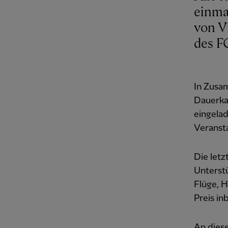
einma
von Vi
des FC
In Zusa
Dauerka
eingela
Veransta
Die letz
Unterstü
Flüge, 
Preis i
An dies