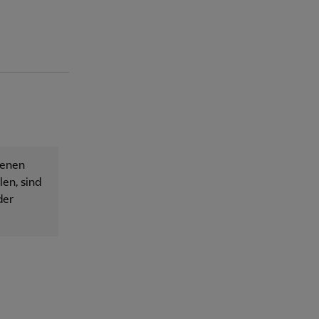
senen
en, sind
der