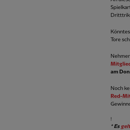
Spielkar
Dritttri
Könntest
Tore sch
Nehmen S
Mitglie
am Donn
Noch ke
Red-Mit
Gewinnc
!
* Es
gel