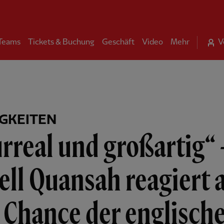
 Teams
Tickets & Buchung
Geschäft
Video
Mehr
V
GKEITEN
rreal und großartig“ 
ell Quansah reagiert 
 Chance der englisch