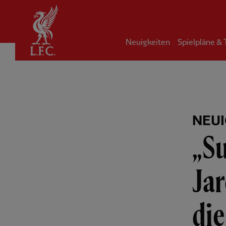
Startseite
Neuigkeiten
Spielpläne &
NEUI
„Su
Jar
die