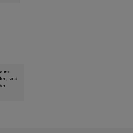
senen
en, sind
der