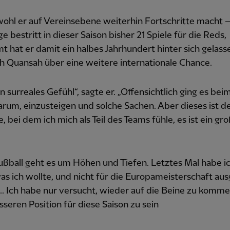
ohl er auf Vereinsebene weiterhin Fortschritte macht 
ge bestritt in dieser Saison bisher 21 Spiele für die Reds,
t hat er damit ein halbes Jahrhundert hinter sich gelass
ch Quansah über eine weitere internationale Chance.
ein surreales Gefühl“, sagte er. „Offensichtlich ging es bei
um, einzusteigen und solche Sachen. Aber dieses ist def
e, bei dem ich mich als Teil des Teams fühle, es ist ein gr
ßball geht es um Höhen und Tiefen. Letztes Mal habe ic
as ich wollte, und nicht für die Europameisterschaft au
. Ich habe nur versucht, wieder auf die Beine zu komme
sseren Position für diese Saison zu sein