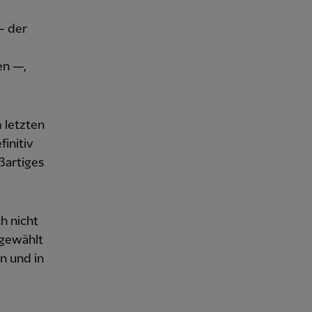
— der
en —,
m letzten
initiv
oßartiges
h nicht
sgewählt
n und in