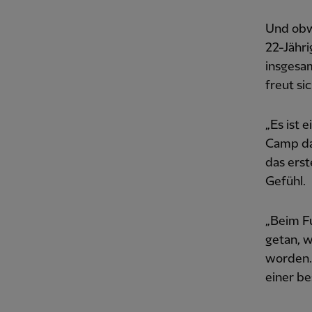
Und obw
22-Jähri
insgesam
freut si
„Es ist 
Camp dar
das erst
Gefühl.
„Beim Fu
getan, w
worden..
einer be