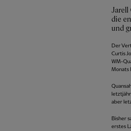
Jarel
die e
und g
Der Ver
Curtis J
WM-Quali
Monats 
Quansah 
letztjäh
aber letz
Bisher s
erstes L