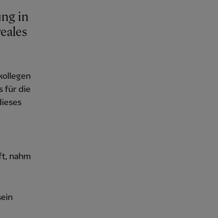
ung in
reales
kollegen
 für die
dieses
ft, nahm
sein