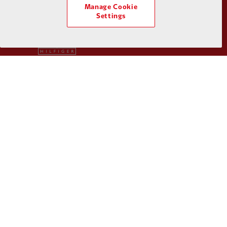
Manage Cookie
Settings
Partner:
Tommy Hilfiger
Partner:
T
Partner:
UPS
Partner:
Vi
Partner:
Wasabi