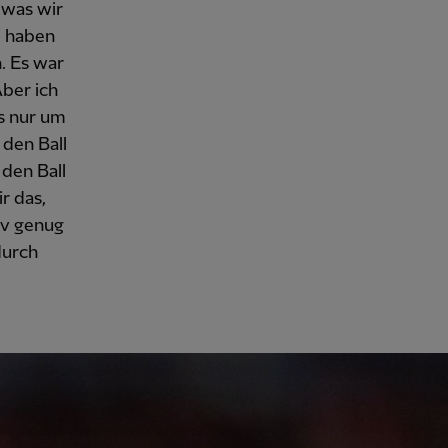
 was wir
e haben
. Es war
Aber ich
es nur um
 den Ball
 den Ball
r das,
iv genug
durch