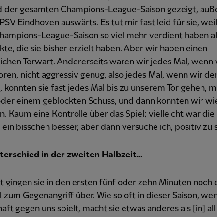
 der gesamten Champions-League-Saison gezeigt, auß
PSV Eindhoven auswärts. Es tut mir fast leid für sie, weil 
hampions-League-Saison so viel mehr verdient haben al
kte, die sie bisher erzielt haben. Aber wir haben einen
ichen Torwart. Andererseits waren wir jedes Mal, wenn 
loren, nicht aggressiv genug, also jedes Mal, wenn wir den
, konnten sie fast jedes Mal bis zu unserem Tor gehen, m
oder einem geblockten Schuss, und dann konnten wir wi
n. Kaum eine Kontrolle über das Spiel; vielleicht war die
 ein bisschen besser, aber dann versuche ich, positiv zu s
erschied in der zweiten Halbzeit...
ht gingen sie in den ersten fünf oder zehn Minuten noch 
 zum Gegenangriff über. Wie so oft in dieser Saison, we
ft gegen uns spielt, macht sie etwas anderes als [in] al