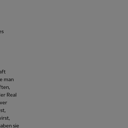
es
aft
wie man
ften,
der Real
hwer
st,
irst,
aben sie