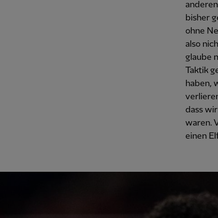
anderen 
bisher g
ohne Neu
also nic
glaube n
Taktik g
haben, w
verliere
dass wir
waren. V
einen El