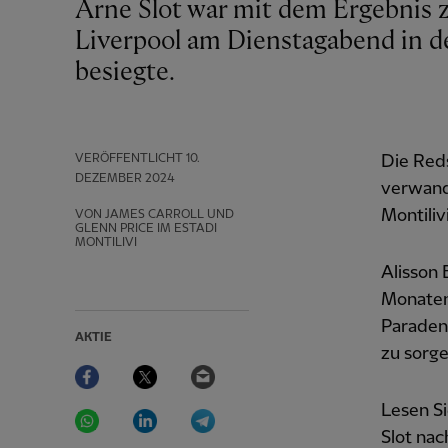
Arne Slot war mit dem Ergebnis zufrieden, aber nicht mit der Leistung, als
Liverpool am Dienstagabend in d
besiegte.
VERÖFFENTLICHT
10.
Die Reds
DEZEMBER 2024
verwand
Montilivi
VON JAMES CARROLL UND
GLENN PRICE IM ESTADI
MONTILIVI
Alisson
Monaten 
Paraden 
AKTIE
zu sorge
Facebook
Twitter
Email
WhatsApp
LinkedIn
Telegram
Lesen S
Slot nac