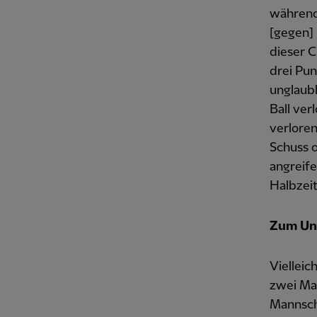
während
[gegen] 
dieser C
drei Pun
unglaubl
Ball ver
verloren
Schuss 
angreife
Halbzeit
Zum Unt
Vielleic
zwei Mal
Mannscha