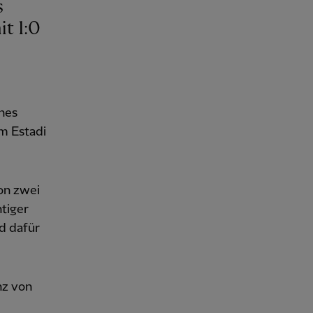
t 1:0
ines
m Estadi
on zwei
htiger
d dafür
nz von