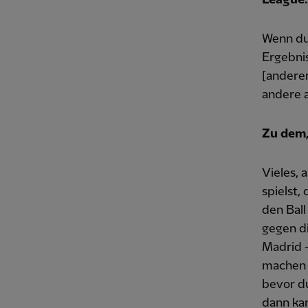
Wenn du 
Ergebnis
[anderen
andere a
Zu dem, 
Vieles, 
spielst,
den Ball
gegen di
Madrid —
machen w
bevor du
dann ka