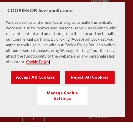
COOKIES ON liverpoolfc.com
We use cookies and similar technologies to make this website
work and also to improve and personalise your experience with
Partner:
Orion
Partner:
P
relevant content and advertising from the club and on behalf of
our commercial partners. By clicking "Accept All Cookies", you
agree to their use in line with our Cookie Policy. You can switch
off non essential cookies using "Manage Settings" but this may
affect the functionality of the website and any personalisation
of content.
Cookie Policy
Partner:
SAS
Partner:
S
Accept All Cookies
Reject All Cookies
Manage Cookie
Settings
Partner:
Tommy Hilfiger
Partner:
T