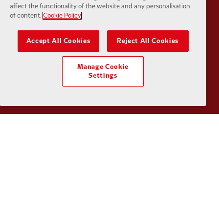
Partner:
Orion
Partner:
P
affect the functionality of the website and any personalisation
of content.
Cookie Policy
Accept All Cookies
Reject All Cookies
Manage Cookie
Partner:
SAS
Partner:
S
Settings
Partner:
Tommy Hilfiger
Partner:
T
Partner:
UPS
Partner:
Vi