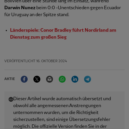
Bolivien über eine Stunde lang im Einsatz, während
Darwin Nunez
beim 0:0 -Unentschieden gegen Ecuador
für Uruguay an der Spitze stand.
Länderspiele: Conor Bradley führt Nordirland am
Dienstag zum großen Sieg
VERÖFFENTLICHT
16. OKTOBER 2024
Facebook
Twitter
Email
WhatsApp
LinkedIn
Telegram
AKTIE
Dieser Artikel wurde automatisch übersetzt und
obwohl alle angemessenen Anstrengungen
unternommen wurden, um die Richtigkeit
sicherzustellen, sind einige Übersetzungsfehler
möglich. Die offizielle Version finden Sie in der