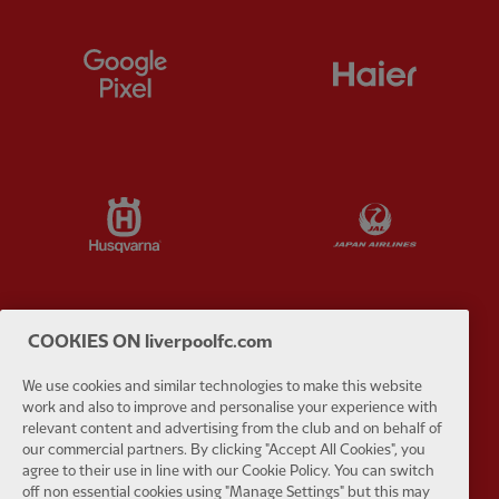
Partner:
Google Pixel
Partner:
H
Partner:
Husqvarna
Partner:
Ja
COOKIES ON liverpoolfc.com
Partner:
Kodansha
Partner:
L
We use cookies and similar technologies to make this website
work and also to improve and personalise your experience with
relevant content and advertising from the club and on behalf of
our commercial partners. By clicking "Accept All Cookies", you
agree to their use in line with our Cookie Policy. You can switch
off non essential cookies using "Manage Settings" but this may