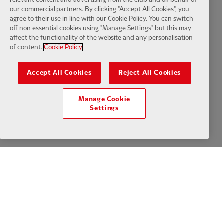
Datenschutzerklärung
Geschäftsbedingungen
Anti-Sklaverei
our commercial partners. By clicking "Accept All Cookies", you
agree to their use in line with our Cookie Policy. You can switch
Cookies
Hilfe
Kontaktieren sie uns
Zugänglichkeit
off non essential cookies using "Manage Settings" but this may
affect the functionality of the website and any personalisation
of content.
Cookie Policy
Cookie-Einstellungen
Accept All Cookies
Reject All Cookies
Manage Cookie
Facebook
LinkedIn
TikTok
Instagram
Twitter
YouTube
One
Settings
Download the official LFC app
© Copyright 2024 The Liverpool Football Club und Athletic Grounds