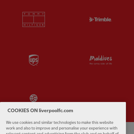
Partner:
Tommy Hilfiger
Partner:
T
Partner:
UPS
Partner:
Vi
Partner:
Wasabi
COOKIES ON liverpoolfc.com
We use cookies and similar technologies to make this website
work and also to improve and personalise your experience with
relevant content and advertising from the club and on behalf of