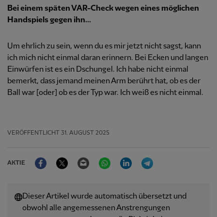
Bei einem späten VAR-Check wegen eines möglichen
Handspiels gegen ihn...
Um ehrlich zu sein, wenn du es mir jetzt nicht sagst, kann
ich mich nicht einmal daran erinnern. Bei Ecken und langen
Einwürfen ist es ein Dschungel. Ich habe nicht einmal
bemerkt, dass jemand meinen Arm berührt hat, ob es der
Ball war [oder] ob es der Typ war. Ich weiß es nicht einmal.
VERÖFFENTLICHT
31. AUGUST 2025
Facebook
Twitter
Email
WhatsApp
LinkedIn
Telegram
AKTIE
Dieser Artikel wurde automatisch übersetzt und
obwohl alle angemessenen Anstrengungen