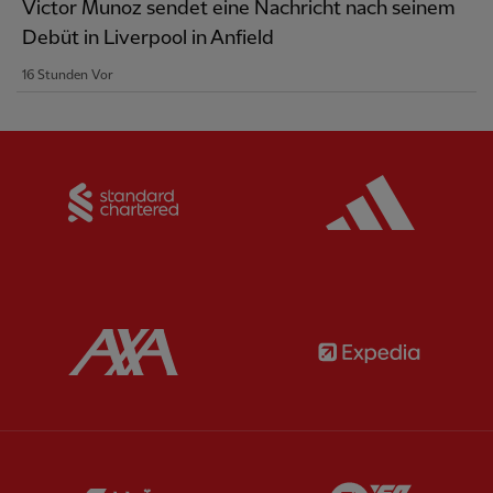
Victor Munoz sendet eine Nachricht nach seinem
Debüt in Liverpool in Anfield
16 Stunden Vor
Partner:
Standard Chartered
Partner:
Partner:
AXA
Partner:
Partner:
Carlsberg
Partner:
E