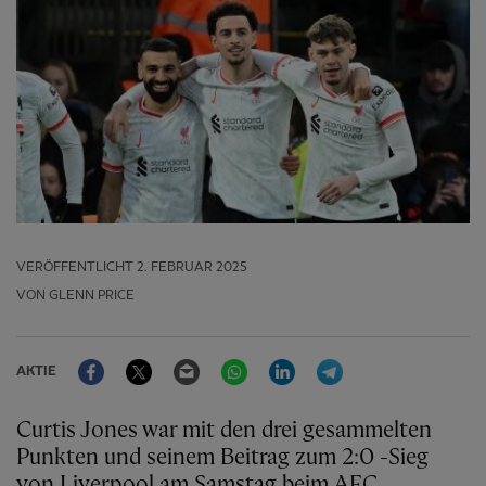
VERÖFFENTLICHT
2. FEBRUAR 2025
VON GLENN PRICE
Facebook
Twitter
Email
WhatsApp
LinkedIn
Telegram
AKTIE
Curtis Jones war mit den drei gesammelten
Punkten und seinem Beitrag zum 2:0 -Sieg
von Liverpool am Samstag beim AFC