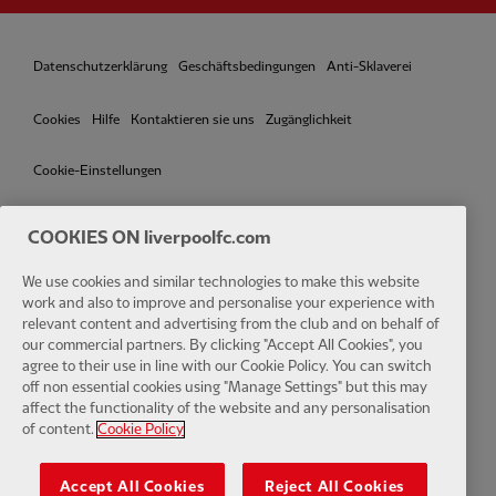
Datenschutzerklärung
Geschäftsbedingungen
Anti-Sklaverei
Cookies
Hilfe
Kontaktieren sie uns
Zugänglichkeit
Cookie-Einstellungen
COOKIES ON liverpoolfc.com
Facebook
LinkedIn
TikTok
Instagram
Twitter
YouTube
One
We use cookies and similar technologies to make this website
work and also to improve and personalise your experience with
relevant content and advertising from the club and on behalf of
our commercial partners. By clicking "Accept All Cookies", you
agree to their use in line with our Cookie Policy. You can switch
off non essential cookies using "Manage Settings" but this may
affect the functionality of the website and any personalisation
Download the official LFC app
of content.
Cookie Policy
Accept All Cookies
Reject All Cookies