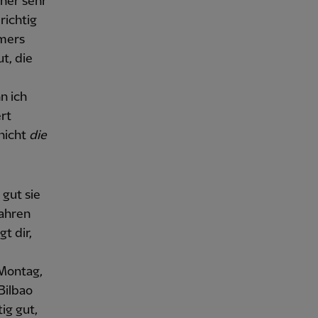
iner sehr
richtig
mmers
t, die
n ich
ert
 nicht
die
gut sie
Jahren
t dir,
 Montag,
Bilbao
ig gut,