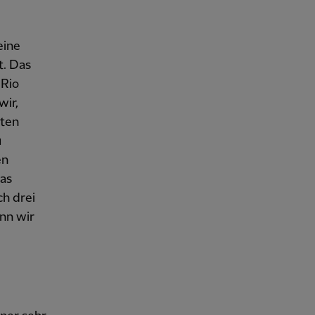
eine
t. Das
 Rio
wir,
sten
u
en
as
ch drei
nn wir