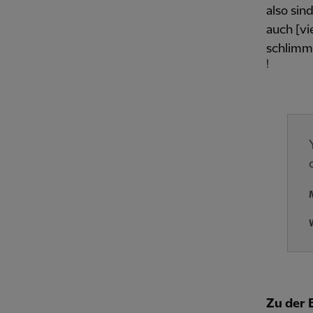
also sin
auch [vi
schlimm
!
Zu der 