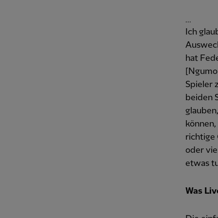
...
Ich glau
Auswechs
hat Fed
[Ngumoh
Spieler 
beiden S
glauben
können,
richtige
oder vie
etwas tu
Was Liv