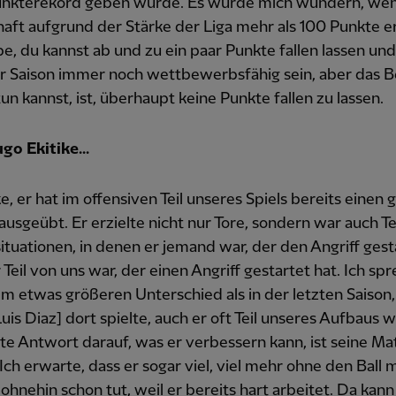
unkterekord geben würde. Es würde mich wundern, wen
ft aufgrund der Stärke der Liga mehr als 100 Punkte er
be, du kannst ab und zu ein paar Punkte fallen lassen un
r Saison immer noch wettbewerbsfähig sein, aber das B
un kannst, ist, überhaupt keine Punkte fallen zu lassen.
go Ekitike...
e, er hat im offensiven Teil unseres Spiels bereits einen
 ausgeübt. Er erzielte nicht nur Tore, sondern war auch Te
tuationen, in denen er jemand war, der den Angriff gest
 Teil von uns war, der einen Angriff gestartet hat. Ich sp
m etwas größeren Unterschied als in der letzten Saison
uis Diaz] dort spielte, auch er oft Teil unseres Aufbaus w
te Antwort darauf, was er verbessern kann, ist seine Ma
 Ich erwarte, dass er sogar viel, viel mehr ohne den Ball 
s ohnehin schon tut, weil er bereits hart arbeitet. Da kann