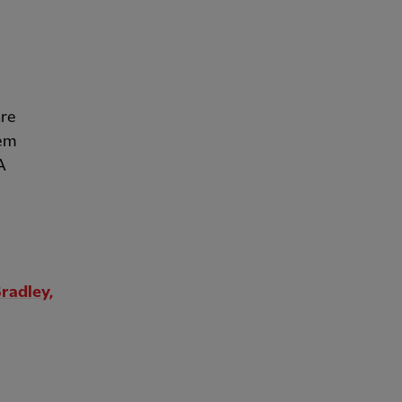
äre
sem
A
.
radley,