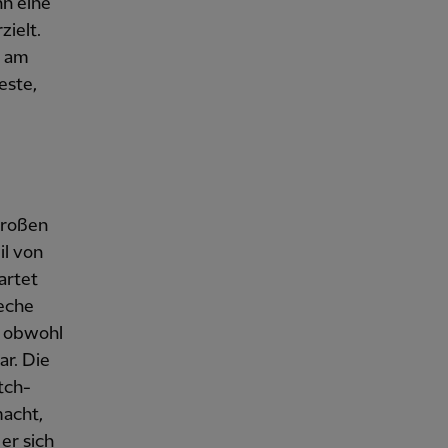
n eine
zielt.
d am
este,
 großen
il von
artet
reche
, obwohl
ar. Die
tch-
macht,
 er sich