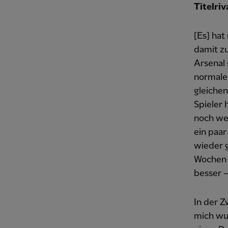
Titelriv
[Es] hat
damit zu
Arsenal 
normaler
gleichen
Spieler 
noch wei
ein paar
wieder g
Wochen n
besser —
In der Z
mich wu