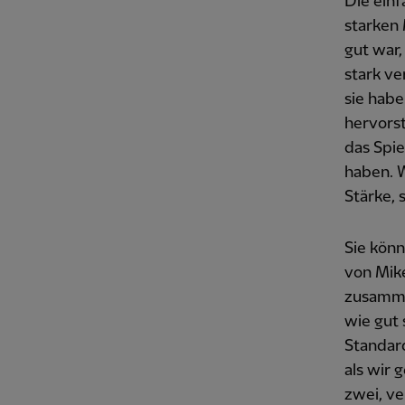
Die einf
starken 
gut war,
stark ve
sie habe
hervorst
das Spie
haben. W
Stärke, 
Sie könn
von Mike
zusammen
wie gut 
Standard
als wir 
zwei, ve