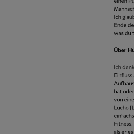
einen P
Mannscha
Ich glau
Ende de
was du t
Über Hu
Ich denk
Einfluss
Aufbausi
hat oder
von eine
Lucho [L
einfachs
Fitness.
als er e