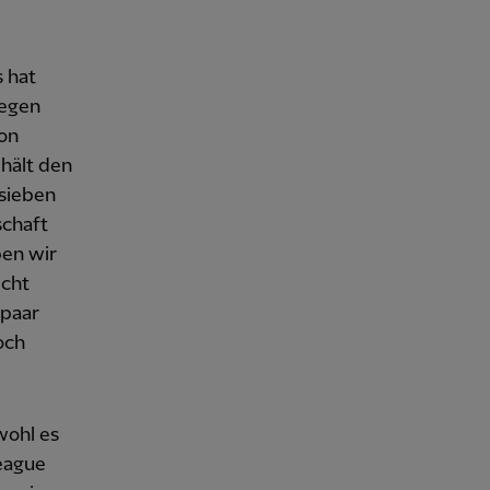
s hat
gegen
son
ehält den
 sieben
schaft
ben wir
icht
 paar
och
wohl es
eague