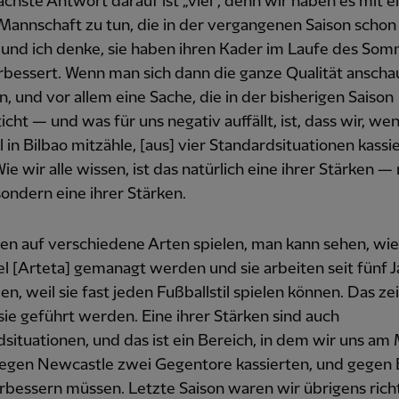
achste Antwort darauf ist „viel“, denn wir haben es mit e
Mannschaft zu tun, die in der vergangenen Saison schon 
 und ich denke, sie haben ihren Kader im Laufe des So
rbessert. Wenn man sich dann die ganze Qualität anschau
n, und vor allem eine Sache, die in der bisherigen Saison
icht — und was für uns negativ auffällt, ist, dass wir, wen
l in Bilbao mitzähle, [aus] vier Standardsituationen kassi
ie wir alle wissen, ist das natürlich eine ihrer Stärken —
sondern eine ihrer Stärken.
en auf verschiedene Arten spielen, man kann sehen, wie 
l [Arteta] gemanagt werden und sie arbeiten seit fünf 
, weil sie fast jeden Fußballstil spielen können. Das zeig
sie geführt werden. Eine ihrer Stärken sind auch
situationen, und das ist ein Bereich, in dem wir uns am
gegen Newcastle zwei Gegentore kassierten, und gegen 
rbessern müssen. Letzte Saison waren wir übrigens richt