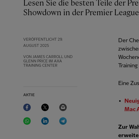
Lesen Sie die besten Teile der Pressekonferenz von Arne Slot vor dem
Showdown in der Premier League 
VERÖFFENTLICHT
29.
Der Chef
AUGUST 2025
zwischen
Wochene
VON JAMES CARROLL UND
GLENN PRICE IM AXA
Training
TRAINING CENTER
Eine Zu
AKTIE
Neuig
Facebook
Twitter
Email
Mac A
WhatsApp
LinkedIn
Telegram
Zur Wah
erweite