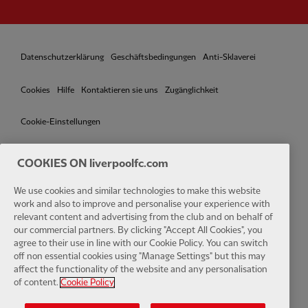
Datenschutzerklärung
Geschäftsbedingungen
Anti-Sklaverei
Cookies
Hilfe
Kontaktieren sie uns
Zugänglichkeit
Cookie-Einstellungen
COOKIES ON liverpoolfc.com
We use cookies and similar technologies to make this website
Facebook
LinkedIn
TikTok
Instagram
Twitter
YouTube
One
work and also to improve and personalise your experience with
relevant content and advertising from the club and on behalf of
our commercial partners. By clicking "Accept All Cookies", you
agree to their use in line with our Cookie Policy. You can switch
off non essential cookies using "Manage Settings" but this may
affect the functionality of the website and any personalisation
Download the official LFC app
of content.
Cookie Policy