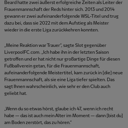
Beard hatte zwei äußerst erfolgreiche Zeiten als Leiter der
Frauenmannschaft der Reds hinter sich. 2013 und 2014
gewann er zwei aufeinanderfolgende WSL-Titel und trug
dazu bei, dass sie 2022 mit dem Aufstieg als Meister
wieder in die erste Liga zurückkehren konnten.
„Meine Reaktion war Trauer“, sagte Slot gegenüber
LiverpoolFC.com. „Ich habe ihn in der letzten Saison
getroffen und er hat nicht nur großartige Dinge für diesen
Fußballverein getan, für die Frauenmannschaft,
aufeinanderfolgende Meistertitel, kam zurück in [die] neue
Frauenmannschaft, als sie eine Liga tiefer spielten. Das
sagt Ihnen wahrscheinlich, wie sehr er den Club auch
geliebt hat.
„Wenn du so etwas hörst, glaube ich 47, wenn ich recht
habe — das ist auch mein Alter im Moment — dann [bist du]
am Boden zerstört, das zu hören.“