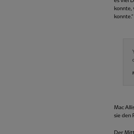
es viel 
konnte, 
konnte.“
Mac Alli
sie den 
Der Mitt