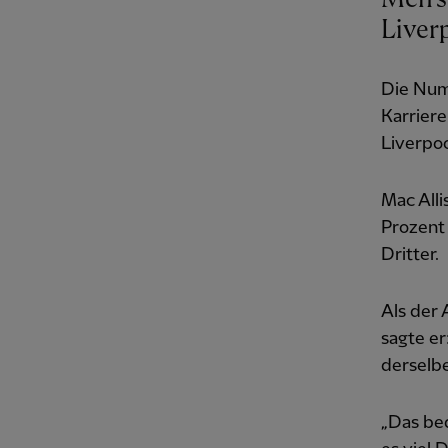
Liver
Die Num
Karriere
Liverpoo
Mac Alli
Prozent
Dritter.
Als der
sagte er
derselb
„Das bed