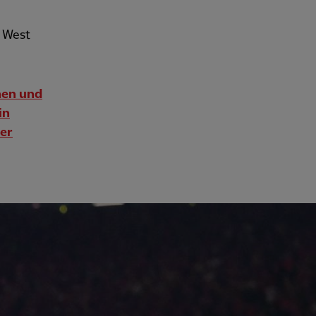
n West
nen und
in
ner