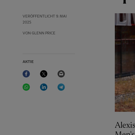
VERÖFFENTLICHT
9. MAI
2025
VON GLENN PRICE
AKTIE
Facebook
Twitter
Email
WhatsApp
LinkedIn
Telegram
Alexi
Men's