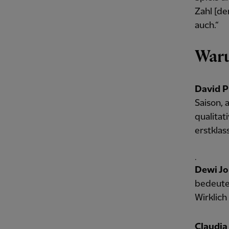
Zahl [de
auch.“
Waru
David P
Saison, 
qualitat
erstklas
.
Dewi Jo
bedeutet
Wirklich 
Claudia