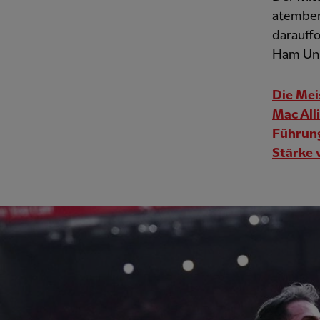
atember
darauff
Ham Uni
Die Me
Mac Alli
Führung
Stärke v