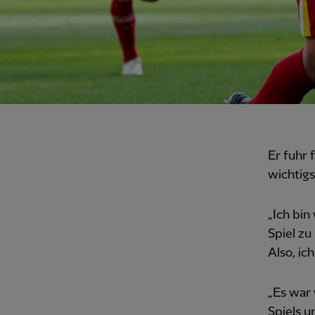
Er fuhr 
wichtigs
„Ich bin
Spiel zu
Also, ic
„Es war 
Spiels u