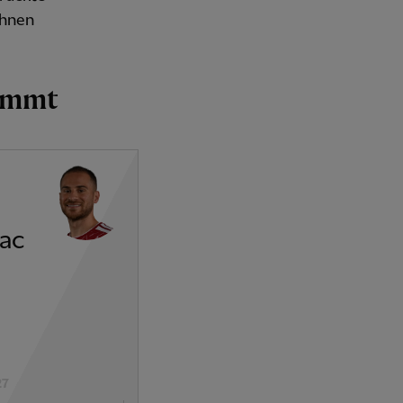
 ihnen
timmt
Mac
27