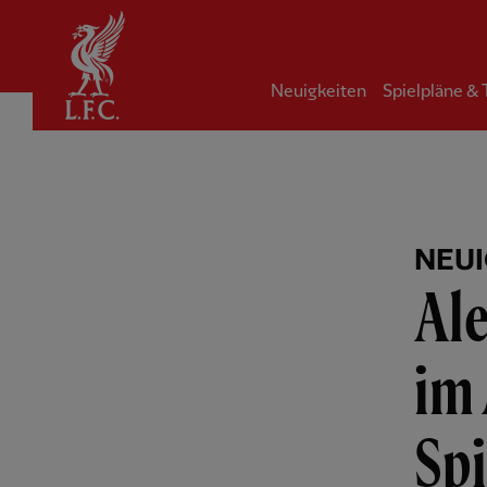
Startseite
Neuigkeiten
Spielpläne &
NEUI
Ale
im 
Spi