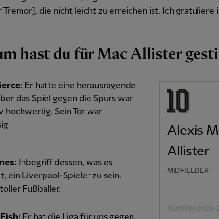
r Tremor], die nicht leicht zu erreichen ist. Ich gratuliere
m hast du für Mac Allister ges
ierce:
Er hatte eine herausragende
aber das Spiel gegen die Spurs war
iv hochwertig. Sein Tor war
sig
Alexis 
Allister
nes:
Inbegriff dessen, was es
MIDFIELDER
, ein Liverpool-Spieler zu sein.
toller Fußballer.
SEASON 2026-
 Fish:
Er hat die Liga für uns gegen