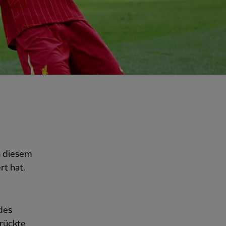
in diesem
rt hat.
des
rrückte