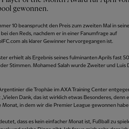
pool gewonnen.
mer 10 beansprucht den Preis zum zweiten Mal in sein
 bei den Reds, nachdem er in einer Fanumfrage auf
lFC.com als klarer Gewinner hervorgegangen ist.
ster erhielt als Ergebnis seines fulminanten Aprils fast 5
 der Stimmen. Mohamed Salah wurde Zweiter und Luis 
 Argentinier die Trophäe im AXA Training Center entgeg
: „Vielen Dank, das ist wirklich etwas Besonderes, denn e
e Monat, in dem wir die Premier League gewonnen habe
eutet, dass es kein einfacher Monat ist, Fußball zu spiel