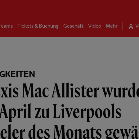
 Teams
Tickets & Buchung
Geschäft
Video
Mehr
V
GKEITEN
xis Mac Allister wurd
April zu Liverpools
eler des Monats gewä