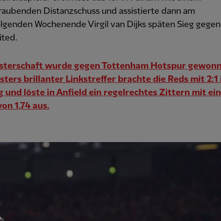
aubenden Distanzschuss und assistierte dann am
olgenden Wochenende Virgil van Dijks späten Sieg gege
ted.
isterschaft wurde gegen Tottenham Hotspur gewon
sters brillanter Linkstreffer brachte die Reds mit 2:1 
 und löste in Anfield ein regelrechtes Zittern mit ei
on 1,74 aus.