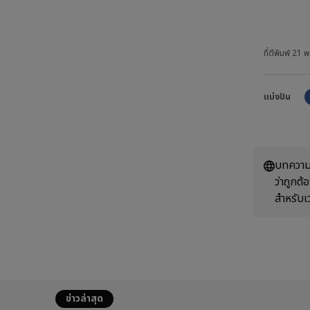
ที่ตีพิมพ์
21 พ
แบ่งปัน
บทความน
ว่าถูกต
สำหรับเ
ข่าวล่าสุด