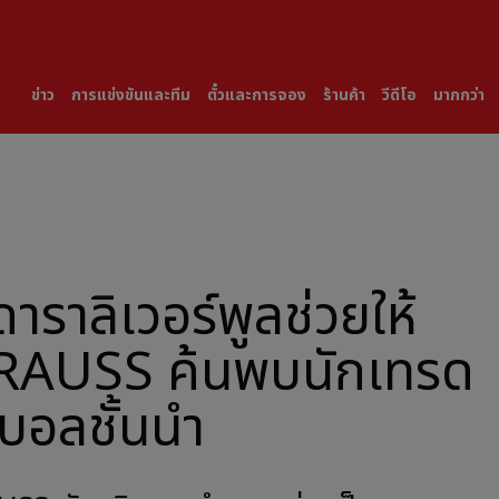
ข่าว
การแข่งขันและทีม
ตั๋วและการจอง
ร้านค้า
วีดีโอ
มากกว่า
 ดาราลิเวอร์พูลช่วยให้
RAUSS ค้นพบนักเทรด
บอลชั้นนำ