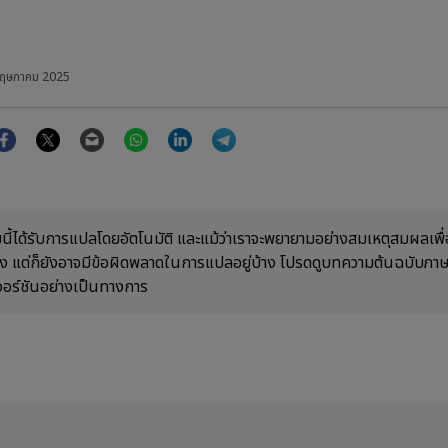
ฤษภาคม 2025
Facebook
Twitter
Email
WhatsApp
LinkedIn
Telegram
ี้ได้รับการแปลโดยอัตโนมัติ และแม้ว่าเราจะพยายามอย่างสมเหตุสมผลเพื่อ
้อง แต่ก็ยังอาจมีข้อผิดพลาดในการแปลอยู่บ้าง โปรดดูบทความต้นฉบับภ
วอร์ชันอย่างเป็นทางการ