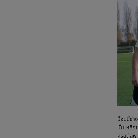
บ็อบบี้ช่
นั้นเหลือ
คริสตัลพ