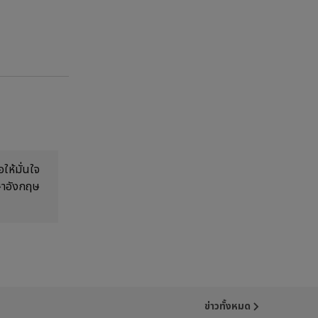
ให้มั่นใจ
าษาอังกฤษ
ข่าวทั้งหมด