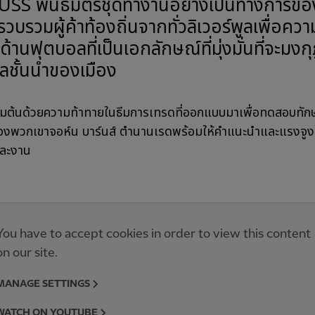
SS พันธมิตรชุดทำงานอย่างเป็นทางการขอ
ด้รวบรวมผู้ค้าท้องถิ่นจากทั่วลิเวอร์พูลเพื่อควา
ด้านฟุตบอลที่เป็นเอกลักษณ์ที่มุ่งมั่นที่จะมงกุฎ
ลชั้นนำของเมือง
เริ่มต้นด้วยความท้าทายในธีมการเทรดที่ออกแบบมาเพื่อทดสอบทัก
งพวกเขาจอห์น บาร์นส์ ตำนานเรดพร้อมให้คำแนะนำและแรงจูงใจ
่ละงาน
You have to accept cookies in order to view this content
on our site.
MANAGE SETTINGS
WATCH ON YOUTUBE