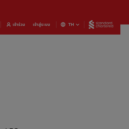
Standar
เข้าร่วม
เข้าสู่ระบบ
TH