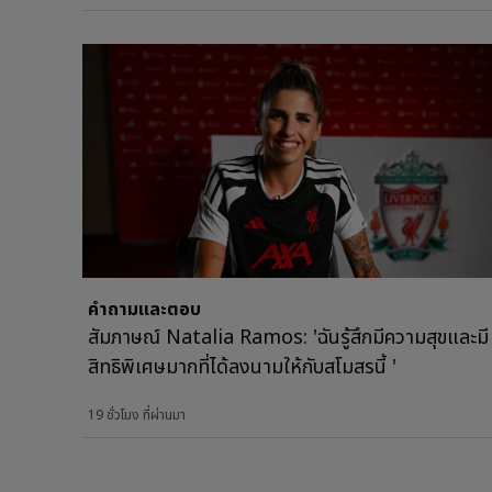
คำถามและตอบ
สัมภาษณ์ Natalia Ramos: 'ฉันรู้สึกมีความสุขและมี
สิทธิพิเศษมากที่ได้ลงนามให้กับสโมสรนี้ '
19 ชั่วโมง ที่ผ่านมา