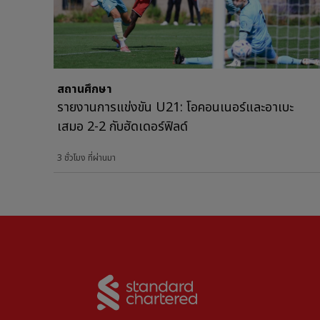
สถานศึกษา
รายงานการแข่งขัน U21: โอคอนเนอร์และอาเบะ
เสมอ 2-2 กับฮัดเดอร์ฟิลด์
3 ชั่วโมง ที่ผ่านมา
Partner:
Standard Chart