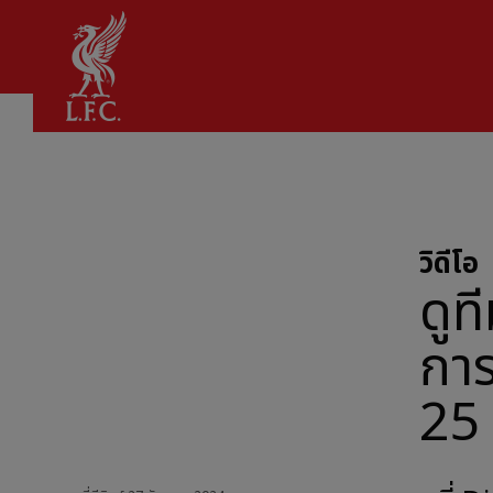
บ้าน
วิดีโอ
ดูท
กา
25