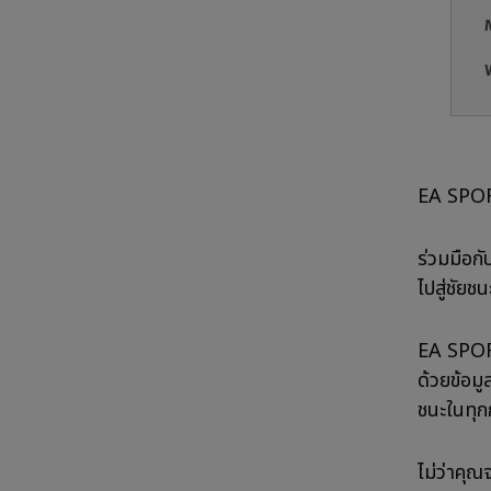
EA SPORT
ร่วมมือก
ไปสู่ชัยช
EA SPORTS
ด้วยข้อมู
ชนะในทุก
ไม่ว่าคุ