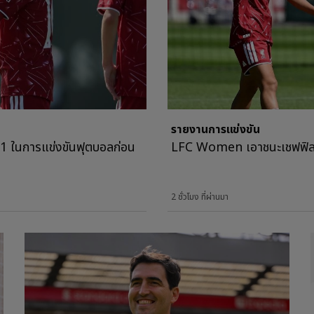
รายงานการแข่งขัน
-1 ในการแข่งขันฟุตบอลก่อน
LFC Women เอาชนะเชฟฟิลด์ 
2 ชั่วโมง ที่ผ่านมา