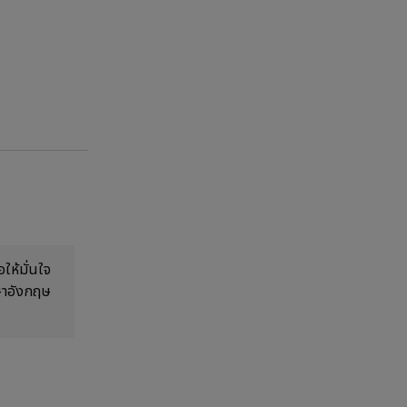
ให้มั่นใจ
าษาอังกฤษ