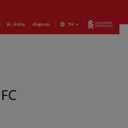
Standar
เข้าร่วม
เข้าสู่ระบบ
TH
 FC