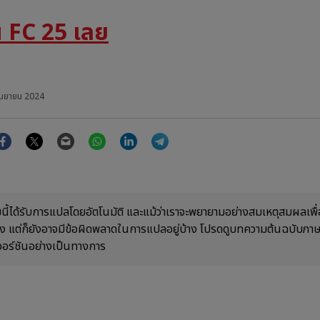
น FC 25 เลย
ันยายน 2024
Facebook
Twitter
Email
WhatsApp
LinkedIn
Telegram
ี้ได้รับการแปลโดยอัตโนมัติ และแม้ว่าเราจะพยายามอย่างสมเหตุสมผลเพื่อ
้อง แต่ก็ยังอาจมีข้อผิดพลาดในการแปลอยู่บ้าง โปรดดูบทความต้นฉบับภ
วอร์ชันอย่างเป็นทางการ