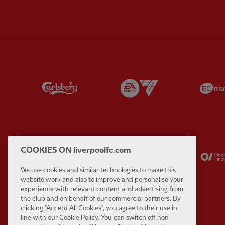
Partner:
Carlsberg
Partner:
EA Sports
Partner:
Kodansha
Partner:
Lucozade
COOKIES ON liverpoolfc.com
We use cookies and similar technologies to make this
website work and also to improve and personalise your
experience with relevant content and advertising from
the club and on behalf of our commercial partners. By
clicking "Accept All Cookies", you agree to their use in
line with our Cookie Policy. You can switch off non