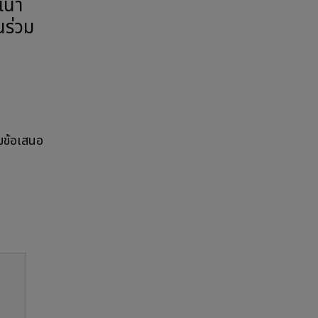
เนา
นร่วม
วมข้อเสนอ