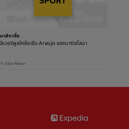
นาฬิกาสื่อ
ลิเวอร์พูลใกล้จะยืม Araujo ของบาร์เซโลนา
11 ชั่วโมง ที่ผ่านมา
Partner:
Expedia
rtner:
AXA