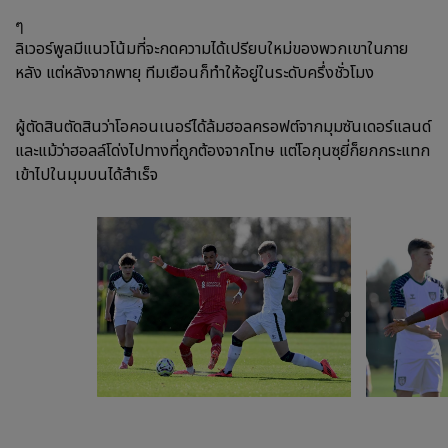
ๆ
ลิเวอร์พูลมีแนวโน้มที่จะกดความได้เปรียบใหม่ของพวกเขาในภาย
หลัง แต่หลังจากพายุ ทีมเยือนก็ทำให้อยู่ในระดับครึ่งชั่วโมง
ผู้ตัดสินตัดสินว่าโอคอนเนอร์ได้ล้มฮอลครอฟต์จากมุมซันเดอร์แลนด์
และแม้ว่าฮอลล์โด่งไปทางที่ถูกต้องจากโทษ แต่โอกุนซุยี่ก็ยกกระแทก
เข้าไปในมุมบนได้สำเร็จ