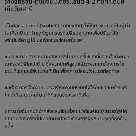
อ้างสิทธิ์ชนะคู่แข่งซันเดอร์แลนด์ 4-2 ที่อคาเดมีย์
เมื่อวันเสาร์
สโกฟิลด์ ลอนเมนี (Scofield Lonmeni) ทำให้เยาวชนเรดเป็นผู้นำ
ในเคิร์กบี แต่ Trey Ogunsuyi เปลี่ยนลูกโทษเพื่อปรับระดับ
พรีเมียร์ลีก ยู18 นอร์ทเสมอก่อนครึ่งเวลา
แบรดชอว์จับตัวกลับบ้านสองครั้งในเกมครึ่งหลังที่ตัดสินใจที่จะมอบ
เบาะรองให้ทีมเจ้าบ้าน ซึ่งพวกเขาพิสูจน์แล้วว่าพวกเขาต้องการใน
ขณะที่โอกุนซุยี่ยิงในสิ่งที่เป็นเพียงการปลอบใจในนาทีสุดท้าย
และโอลิเวอร์ โอคอนเนอร์ สร้างความประทับใจให้กับชัยชนะด้วยฟรี
คิกต่ำที่แสนหวานในนาทีที่แปดของเวลาที่เพิ่ม
มีการเริ่มต้นเกมที่บ้าคลั่งและก่อนที่สามนาทีจะผ่านไป ลิเวอร์พูลได้
คุกคามสองครั้งที่ปลายด้านหนึ่งและต้องการผู้รักษาประตูที่อีกด้าน
หนึ่ง