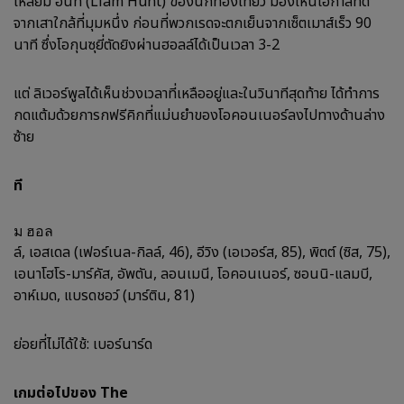
เหลี่ยม ฮันท์ (Liam Hunt) ของนักท่องเที่ยว มองเห็นโอกาสที่ดี
จากเสาใกล้ที่มุมหนึ่ง ก่อนที่พวกเรดจะตกเย็นจากเซ็ตเมาส์เร็ว 90
นาที ซึ่งโอกุนซุยี่ตัดยิงผ่านฮอลล์ได้เป็นเวลา 3-2
แต่ ลิเวอร์พูลได้เห็นช่วงเวลาที่เหลืออยู่และในวินาทีสุดท้าย ได้ทำการ
กดแต้มด้วยการกฟรีคิกที่แม่นยำของโอคอนเนอร์ลงไปทางด้านล่าง
ซ้าย
ที
ม ฮอล
ล์, เอสเดล (เฟอร์เนล-กิลล์, 46), อีวิง (เอเวอร์ส, 85), พิตต์ (ซิส, 75),
เอนาโฮโร-มาร์คัส, อัพตัน, ลอนเมนี, โอคอนเนอร์, ซอนนิ-แลมบี,
อาห์เมด, แบรดชอว์ (มาร์ติน, 81)
ย่อยที่ไม่ได้ใช้: เบอร์นาร์ด
เกมต่อไปของ The