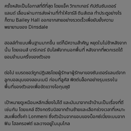
ครั้งหลังเป็นโอกาสที่ดีที่สุด โดยแจ็ค วิทเทเกอร์ กัปตันซันเดอร์
แลนด์ เลื่อนผ่านการส่งผ่านที่ทำให้ชาร์ลี ดินส์เดล ทำประตูอย่างไร
ก็ตาม Bailey Hall ออกจากสายอย่างรวดเร็วเพื่อยับยั้งความ
พยายามของ Dinsdale
ฮอลล์ทำแบบพื้นฐานมากขึ้น แต่ก็มีความสำคัญ หยุดในไม่ช้าหลังจาก
นั้น โดยเจมส์ บาร์เกอร์ ขับไลฟ์จากนอกพื้นที่ หลังจากที่พวกเรดได้
ยอมจำนนครึ่งของตัวเอง
ต่อไป แบรดชอว์ถูกปฏิเสธโดยผู้รักษาผู้รักษาของซันเดอร์แลนด์จาก
ลูกบอลมุมของลอนเมนี ก่อนที่ลูคัส พิตต์บล็อกอย่างรุนแรงใน
พื้นที่ของตัวเองเพื่อขัดขวางโอกุนซุยิ
เป้าหมายดูเหมือนหลีกเลี่ยงไม่ได้ และมันมาจากเจ้าบ้านเป็นเรื่องที่ดี
เช่นกัน โดยแคล์ อีวิงกดริบบิลจากด้านซ้ายและเลือกช่วงเวลาที่เหมาะ
สมเพื่อตั้งค่า Lonmeni ซึ่งตัวม้วนจากขอบของบ็อกซ์เบี่ยงเบนจาก
ฟิน โฮลครอฟต์ และวางอยู่ในมุมไกล