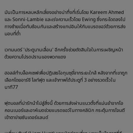
มันเป็นการหลบหลีกเลี่ยงอย่างน่าทึ่งที่เริ่มโดย Kareem Ahmed
และ Sonni-Lambie และเร่งความเร็วโดย Ewing ซึ่งกระโดดลงไป
ทางซ้ายเมื่อทับซ้อนกันและสร้างแทปอินให้กับแบรดชอว์ด้วยการส่ง
มอบที่ต่ำ
เวทมนตร์ 'ประตูบานเลื่อน' อีกครั้งช่วยตัดสินใจในการเผชิญหน้า
ด้วยความโปรดปรานของพวกแดง
ฮอลล์ทำบล็อคเซฟเพื่อปฏิเสธโอกุนซุยี่จากระยะใกล้ หลังจากที่เขาถูก
เลือกโดยอาร์ชี ไลท์ฟุต และเจ้าภาพได้ประตูที่ 3 อย่างรวดเร็วใน
นาที77
ฟุตบอลที่น่ารักนำไปสู่สิ่งนี้ ด้วยการส่งผ่านแนวตั้งที่แม่นยำจากโอ
คอนเนอร์และอาห์เมดช่วยแบรดชอว์ในทางคลินิก กระตุ้นการโจมตี
เข้าตาข่ายซันเดอร์แลนด์