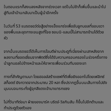
ในตอนแรกก็สงบลงหลังจากช่วงเวลา แต่ในไม่ช้าก็เพิ่มขึ้นและนำไป
สู่ทีมเจ้าบ้านกลับมาเป็นผู้นำอีกครั้ง
ในวันที่ 53 แบรดชอว์ต่อสู้อย่างแข็งแกร่งเพื่อจับลูกบอลที่ขอบขวา
ของพื้นและขุดกางเขนสูงที่โจช ซอนนิ-แลมบี้ไม่สามารถข้ามได้ด้วย
หัว
จากนั้นแบรดชอว์ได้เห็นการโจมตีผ่านประตูที่เบี่ยงผ่านเสาหลังจาก
ผลงานที่ยอดเยี่ยมจากพิตต์ซึ่งได้รับความครอบครองในช่วงครึ่งทาง
นำลูกบอลไปข้างหน้าและให้อาหารเพื่อนร่วมทีมของเขา
ทางที่สำคัญตามมา โดยฮอลล์สร้างเซฟที่ดีเพื่อยิงออกไปโดยเฟลิกซ์
สก็อตต์ ยิงกวาดจากประมาณ 20 หลา ซึ่งปรากฏขึ้นบนเส้นทางไปยัง
มุมบนจนกระทั่งผู้จุกสีแดงเข้ามาแทรกแซง
ไม่กี่วินาทีต่อมา ฝ่ายของมาร์ค บริดจ์-วิลกินสัน ก็ขึ้นไปอีกด้านและ
ทำประตูด้วยตัวเอง