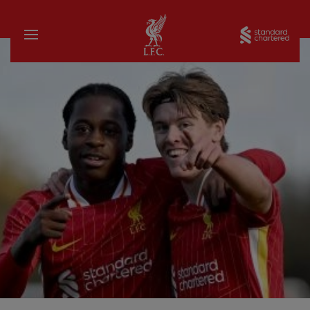
บ้าน
Sta