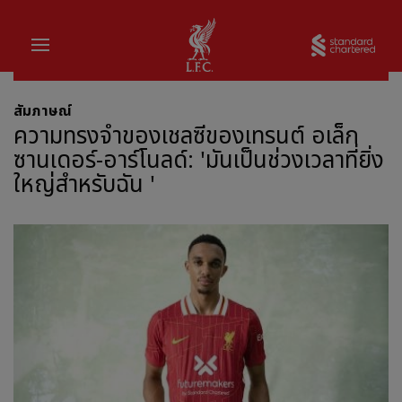
บ้าน
Sta
สัมภาษณ์
ความทรงจำของเชลซีของเทรนต์ อเล็ก
ซานเดอร์-อาร์โนลด์: 'มันเป็นช่วงเวลาที่ยิ่ง
ใหญ่สำหรับฉัน '