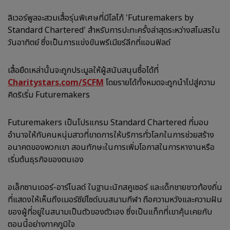
ลิเวอร์พูลจะสวมเสื้อรุ่นพิเศษที่มีโลโก้ 'Futuremakers by
Standard Chartered' สำหรับการปะทะครั้งล่าสุดระหว่างสโมสรใน
วันอาทิตย์ ซึ่งเป็นการแข่งขันพรีเมียร์ลีกที่แอนฟิลด์
เสื้อยืดเหล่านั้นจะถูกประมูลให้ผู้สนับสนุนซื้อได้ที่
Charitystars.com/SCFM
โดยรายได้ทั้งหมดจะถูกนำไปสู่ความ
คิดริเริ่ม Futuremakers
Futuremakers เป็นโปรแกรม Standard Chartered ที่มอบ
อำนาจให้กับคนหนุ่มสาวที่ขาดการให้บริการทั่วโลกในการช่วยสร้าง
อนาคตของพวกเขา สอนทักษะในการเพิ่มโอกาสในการหางานหรือ
เริ่มต้นธุรกิจของตนเอง
อเล็กซานเดอร์-อาร์โนลด์ ในฐานะนักสคูเซอร์ และเด็กชายชาวท้องถิ่น
ที่แสดงให้เห็นถึงเมอร์ซีย์ไซด์บนสนามกีฬา ถือความหวังและความฝัน
ของผู้ที่อยู่ในสนามเป็นตัวของตัวเอง ซึ่งเป็นแท็กที่เขาคุ้นเคยกับ
ตอนนี้อย่างภาคภูมิใจ