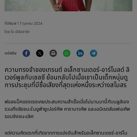
ที่ตีพิมพ์
17 ตุลาคม 2024
โดย โจ เอิร์กฮาร์ท
Facebook
Twitter
Email
WhatsApp
LinkedIn
Telegram
แบ่งปัน
ความทรงจำของเทรนต์ อเล็กซานเดอร์-อาร์โนลด์ ลิ
เวอร์พูลกับเชลซี ย้อนกลับไปเมื่อเขาเป็นเด็กหนุ่มดู
การประชุมที่มีชื่อเสียงที่สุดแห่งหนึ่งระหว่างสโมสร
ฟอลแบ็คของเรดเคยประสบความสำเร็จเมื่อไม่นานมานี้กับบลูส์เอง
รวมถึงชัยชนะในยูฟ่าซูเปอร์คัพ คาราบาวคัพ และเอมิเรตส์เอฟเอคัพ
รอบชิงชนะเลิศ
แต่ความคิดแรกที่เกิดจากการแข่งขันสำหรับอเล็กซานเดอร์-อาร์โน