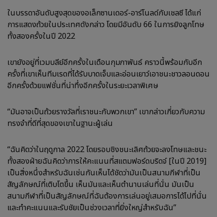
ในบรรดาอันดับสูงสุดของอเล็กซานเดอร์-อาร์โนลด์กับเชลซี ได้แก่
การแสดงถ้วยในประเทศดังกล่าว โดยมีอันดับ 66 ในการยิงลูกโทษ
ทั้งสองครั้งในปี 2022
เขายังอยู่ที่เวมบลีย์อีกครั้งในเดือนกุมภาพันธ์ คราวนี้พร้อมกับอีก
ครั้งที่เขาเห็นทีมเรดที่ได้รับบาดเจ็บและอ่อนเยาว์เอาชนะชาวลอนดอน
อีกครั้งด้วยแฟชั่นที่น่าทึ่งอีกครั้งในระยะเวลาพิเศษ
“มันอาจเป็นถ้วยรางวัลที่เราชนะกับพวกเขา” เขากล่าวเกี่ยวกับความ
ทรงจำที่ดีที่สุดของเขาในฐานะผู้เล่น
“ฉันคิดว่าในฤดูกาล 2022 โดยรอบชิงชนะเลิศถ้วยจะลงโทษและชนะ
ทั้งสองฝ่ายฉันคิดว่าการให้คะแนนที่สแตมฟอร์ดบริดจ์ [ในปี 2019]
เป็นสิ่งหนึ่งสำหรับฉันเช่นกันเห็นได้ชัดว่ามันเป็นสนามกีฬาที่เป็น
สัญลักษณ์ที่เติบโตขึ้น เห็นมันและเห็นตำนานเล่นที่นั่น มันเป็น
สนามกีฬาที่เป็นสัญลักษณ์ที่ฉันต้องการเล่นอยู่เสมอการได้ไปที่นั่น
และทำคะแนนและรับชัยเป็นช่วงเวลาที่ยิ่งใหญ่สำหรับฉัน”