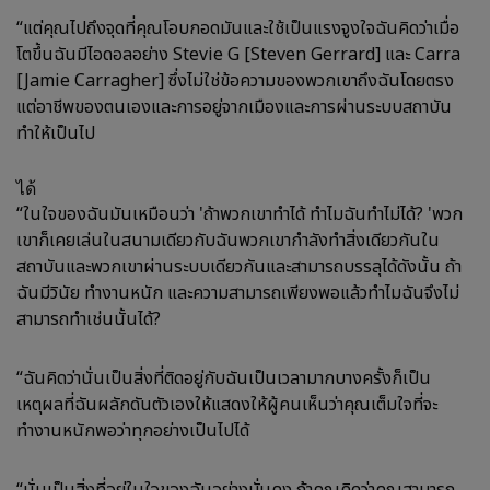
“แต่คุณไปถึงจุดที่คุณโอบกอดมันและใช้เป็นแรงจูงใจฉันคิดว่าเมื่อ
โตขึ้นฉันมีไอดอลอย่าง Stevie G [Steven Gerrard] และ Carra
[Jamie Carragher] ซึ่งไม่ใช่ข้อความของพวกเขาถึงฉันโดยตรง
แต่อาชีพของตนเองและการอยู่จากเมืองและการผ่านระบบสถาบัน
ทำให้เป็นไป
ได้
“ในใจของฉันมันเหมือนว่า 'ถ้าพวกเขาทำได้ ทำไมฉันทำไม่ได้? 'พวก
เขาก็เคยเล่นในสนามเดียวกับฉันพวกเขากำลังทำสิ่งเดียวกันใน
สถาบันและพวกเขาผ่านระบบเดียวกันและสามารถบรรลุได้ดังนั้น ถ้า
ฉันมีวินัย ทำงานหนัก และความสามารถเพียงพอแล้วทำไมฉันจึงไม่
สามารถทำเช่นนั้นได้?
“ฉันคิดว่านั่นเป็นสิ่งที่ติดอยู่กับฉันเป็นเวลามากบางครั้งก็เป็น
เหตุผลที่ฉันผลักดันตัวเองให้แสดงให้ผู้คนเห็นว่าคุณเต็มใจที่จะ
ทำงานหนักพอว่าทุกอย่างเป็นไปได้
“นั่นเป็นสิ่งที่อยู่ในใจของฉันอย่างมั่นคง ถ้าคุณคิดว่าคุณสามารถ