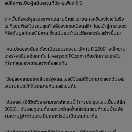
ลด์คือการเป็นผู้สนับสนุนที่มีอายุเพียง 6 ปี
จากนั้นลิเวอร์พูลของราฟาเอล เบนิเตซ เอาชนะเชลซีของโจเซ่ โมริง
โร ที่แอนฟิลด์ในรอบสุดท้ายสี่ของแชมเปียนส์ลีก โดยเข้าสู่การแสดง
ที่อิสตันบูลกับเอซี มิลาน ซึ่งแน่นอนว่าประวัติศาสตร์จะสร้างขึ้นมา
“คนโปรดของฉันจะต้องเป็นรอบรองชนะเลิศในปี 2005” อเล็กซาน
เดอร์-อาร์โนลด์บอกกับ LiverpoolFC.com เกี่ยวกับการแข่งขัน
ที่รักที่สุดของเขาระหว่างทั้งสองทีม
“มีอยู่สองสามอย่างลิเวอร์พูลและเชลซีมีเกมที่ดีมากมาตลอดฉันเคย
เล่นในแมตช์ที่ดีมากมายกับเชลซีเช่นกัน
“ฉันอาจจะใช้ชีวิตด้วยความทรงจำตอนนี้ [การประชุมแชมเปี้ยนส์ลีก
2005]... ฉันเคยดูเกมทั้งหมดมาอีกครั้งแล้วฉันชอบทำเช่นนั้นเพื่อ
รับความรู้สึกว่ามันจะเป็นอย่างไรมันเป็นเกมที่น่าทึ่ง