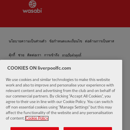
Partner:
Wasabi
นโยบายความเป็นส่วนตัว
ข้อกำหนดและเงื่อนไข
ต่อต้านการเป็นทาส
การตั้งค่าคุกกี้
คุ้กกี้
ช่วย
ติดต่อเรา
การเข้าถึง
COOKIES ON liverpoolfc.com
We use cookies and similar technologies to make this website
Facebook
LinkedIn
TikTok
Instagram
Twitter
YouTube
One
work and also to improve and personalise your experience with
relevant content and advertising from the club and on behalf of
our commercial partners. By clicking "Accept All Cookies", you
agree to their use in line with our Cookie Policy. You can switch
off non essential cookies using "Manage Settings" but this may
affect the functionality of the website and any personalisation
of content.
Cookie Policy
Download the official LFC app