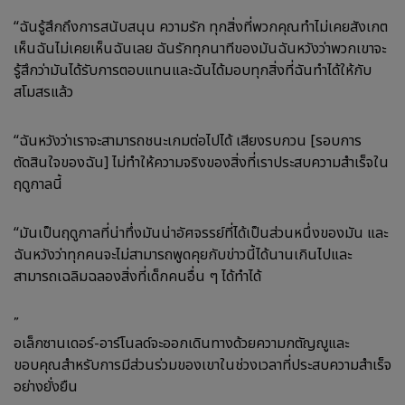
“ฉันรู้สึกถึงการสนับสนุน ความรัก ทุกสิ่งที่พวกคุณทำไม่เคยสังเกต
เห็นฉันไม่เคยเห็นฉันเลย ฉันรักทุกนาทีของมันฉันหวังว่าพวกเขาจะ
รู้สึกว่ามันได้รับการตอบแทนและฉันได้มอบทุกสิ่งที่ฉันทำได้ให้กับ
สโมสรแล้ว
“ฉันหวังว่าเราจะสามารถชนะเกมต่อไปได้ เสียงรบกวน [รอบการ
ตัดสินใจของฉัน] ไม่ทำให้ความจริงของสิ่งที่เราประสบความสำเร็จใน
ฤดูกาลนี้
“มันเป็นฤดูกาลที่น่าทึ่งมันน่าอัศจรรย์ที่ได้เป็นส่วนหนึ่งของมัน และ
ฉันหวังว่าทุกคนจะไม่สามารถพูดคุยกับข่าวนี้ได้นานเกินไปและ
สามารถเฉลิมฉลองสิ่งที่เด็กคนอื่น ๆ ได้ทำได้
”
อเล็กซานเดอร์-อาร์โนลด์จะออกเดินทางด้วยความกตัญญูและ
ขอบคุณสำหรับการมีส่วนร่วมของเขาในช่วงเวลาที่ประสบความสำเร็จ
อย่างยั่งยืน