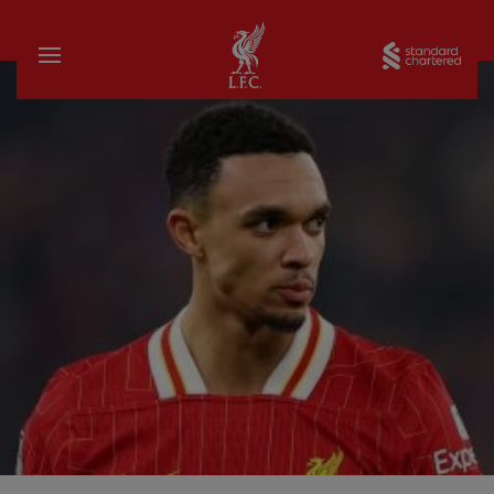
บ้าน
Sta