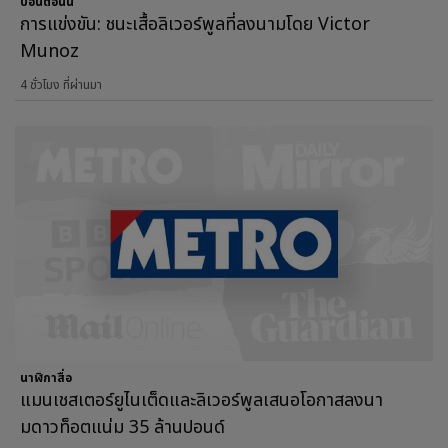
ป้อนตอนนี้
การแข่งขัน: ชนะเสื้อลิเวอร์พูลที่ลงนามโดย Victor
Munoz
4 ชั่วโมง ที่ผ่านมา
นาฬิกาสื่อ
แมนเชสเตอร์ยูไนเต็ดและลิเวอร์พูลเสนอโอกาสลงนา
มดาวท็อตแน่ม 35 ล้านปอนด์