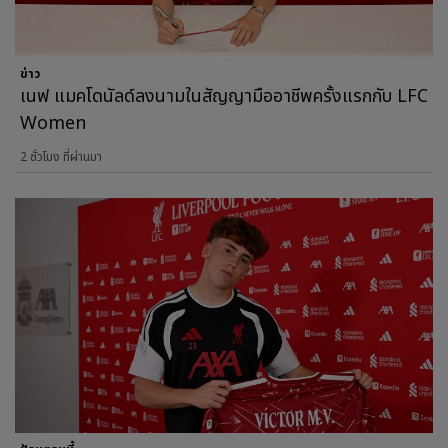
ข่าว
เนฟ แมคโดนัลด์ลงนามในสัญญามืออาชีพครั้งแรกกับ LFC
Women
2 ชั่วโมง ที่ผ่านมา