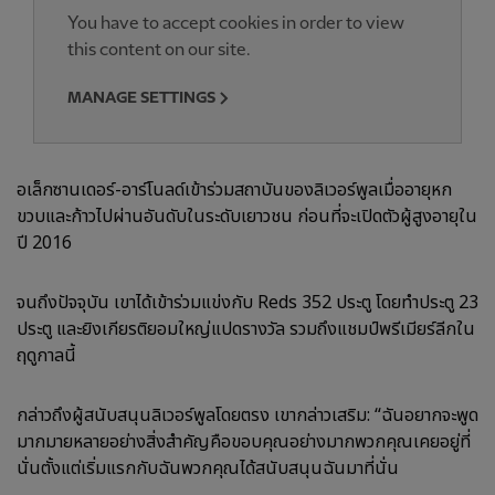
You have to accept cookies in order to view
this content on our site.
MANAGE SETTINGS
อเล็กซานเดอร์-อาร์โนลด์เข้าร่วมสถาบันของลิเวอร์พูลเมื่ออายุหก
ขวบและก้าวไปผ่านอันดับในระดับเยาวชน ก่อนที่จะเปิดตัวผู้สูงอายุใน
ปี 2016
จนถึงปัจจุบัน เขาได้เข้าร่วมแข่งกับ Reds 352 ประตู โดยทำประตู 23
ประตู และยิงเกียรติยอมใหญ่แปดรางวัล รวมถึงแชมป์พรีเมียร์ลีกใน
ฤดูกาลนี้
กล่าวถึงผู้สนับสนุนลิเวอร์พูลโดยตรง เขากล่าวเสริม: “ฉันอยากจะพูด
มากมายหลายอย่างสิ่งสำคัญคือขอบคุณอย่างมากพวกคุณเคยอยู่ที่
นั่นตั้งแต่เริ่มแรกกับฉันพวกคุณได้สนับสนุนฉันมาที่นั่น