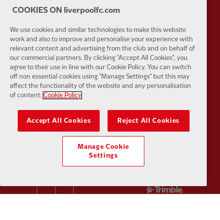
COOKIES ON liverpoolfc.com
We use cookies and similar technologies to make this website
work and also to improve and personalise your experience with
Partner:
Orion
Partner:
P
relevant content and advertising from the club and on behalf of
our commercial partners. By clicking "Accept All Cookies", you
agree to their use in line with our Cookie Policy. You can switch
off non essential cookies using "Manage Settings" but this may
affect the functionality of the website and any personalisation
of content.
Cookie Policy
Partner:
SAS
Partner:
S
Accept All Cookies
Reject All Cookies
Manage Cookie
Settings
Partner:
Tommy Hilfiger
Partner:
T