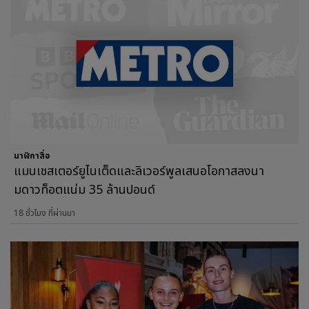
นาฬิกาสื่อ
แมนเชสเตอร์ยูไนเต็ดและลิเวอร์พูลเสนอโอกาสลงนา
มดาวท็อตแน่ม 35 ล้านปอนด์
18 ชั่วโมง ที่ผ่านมา