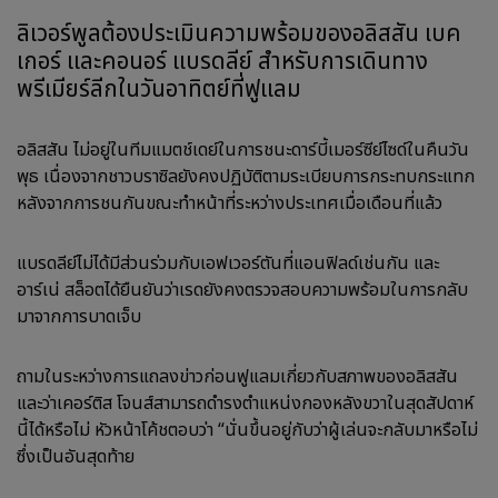
ลิเวอร์พูลต้องประเมินความพร้อมของอลิสสัน เบค
เกอร์ และคอนอร์ แบรดลีย์ สำหรับการเดินทาง
พรีเมียร์ลีกในวันอาทิตย์ที่ฟูแลม
อลิสสัน ไม่อยู่ในทีมแมตช์เดย์ในการชนะดาร์บี้เมอร์ซีย์ไซด์ในคืนวัน
พุธ เนื่องจากชาวบราซิลยังคงปฏิบัติตามระเบียบการกระทบกระแทก
หลังจากการชนกันขณะทำหน้าที่ระหว่างประเทศเมื่อเดือนที่แล้ว
แบรดลีย์ไม่ได้มีส่วนร่วมกับเอฟเวอร์ตันที่แอนฟิลด์เช่นกัน และ
อาร์เน่ สล็อตได้ยืนยันว่าเรดยังคงตรวจสอบความพร้อมในการกลับ
มาจากการบาดเจ็บ
ถามในระหว่างการแถลงข่าวก่อนฟูแลมเกี่ยวกับสภาพของอลิสสัน
และว่าเคอร์ติส โจนส์สามารถดำรงตำแหน่งกองหลังขวาในสุดสัปดาห์
นี้ได้หรือไม่ หัวหน้าโค้ชตอบว่า “นั่นขึ้นอยู่กับว่าผู้เล่นจะกลับมาหรือไม่
ซึ่งเป็นอันสุดท้าย