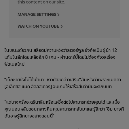
this content on our site.
MANAGE SETTINGS
WATCH ON YOUTUBE
ในขณะเดียวกัน สล็อตมีความหวังว่าลิเวอร์พูล ซึ่งถือเป็นผู้นำ 12
แต้มในลีกโดยเหลืออีก 8 เกม - ผ่านดาร์บี้โดยไม่ต้องกังวลเรื่อง
ฟิตเนสใหม่
“เด็กชายยังไม่ได้เข้ามา” ชาวดัตช์กล่าวเสริม“ฉันหวังว่าเพราะแมคคา
[อเล็กซิส แมค อัลลิสเตอร์] จบเกมให้เสร็จสิ้นว่ามันจะดีกับเขา
“แต่บางครั้งอะดรีนาลีนหรือแค่วิ่งต่อไปสามารถช่วยคุณได้ และเมื่อ
คุณนอนหลับตอนกลางคืนคุณสามารถกลับมาและรู้สึกว่า 'อืม บางที
ฉันอาจรู้สึกบางอย่างตอนนี้'