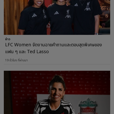
ข่าว
LFC Women จัดงานฉายคำถามและตอบสุดพิเศษของ
แฟน ๆ และ Ted Lasso
19 ชั่วโมง ที่ผ่านมา