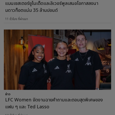
แมนเชสเตอร์ยูไนเต็ดและลิเวอร์พูลเสนอโอกาสลงนา
มดาวท็อตแน่ม 35 ล้านปอนด์
11 ชั่วโมง ที่ผ่านมา
ข่าว
LFC Women จัดงานฉายคำถามและตอบสุดพิเศษของ
แฟน ๆ และ Ted Lasso