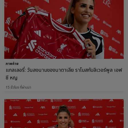
ภาพถ่าย
แกลเลอรี่: วันลงนามของนาตาเลีย ราโมสกับลิเวอร์พูล เอฟ
ซี หญ
15 ชั่วโมง ที่ผ่านมา