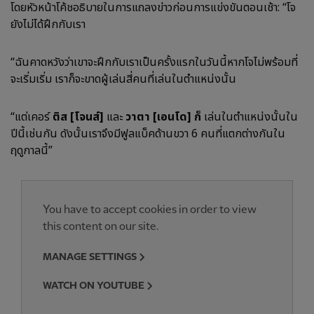
โดยหัวหน้าโค้ชอธิบายในการแถลงข่าวก่อนการแข่งขันตอนเช้า: “โจ
ยังไม่ได้ฝึกกับเรา
“ฉันคาดหวังว่าเขาจะฝึกกับเราเป็นครั้งแรกในวันนี้หากโจไม่พร้อมที่
จะเริ่มเริ่ม เราก็จะขาดผู้เล่นสี่คนที่เล่นในตำแหน่งนั้น
“แต่เคอร์
ติส [โจนส์]
และ
วาตา [เอนโด] ก็
เล่นในตำแหน่งนั้นใน
ปีนี้เช่นกัน ดังนั้นเราจึงมีฟูลแบ็คด้านขวา 6 คนที่แตกต่างกันใน
ฤดูกาลนี้”
You have to accept cookies in order to view
this content on our site.
MANAGE SETTINGS
WATCH ON YOUTUBE