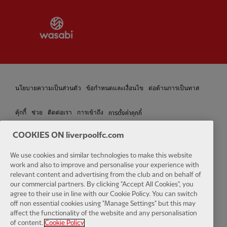
Partner:
Wasabi
นโยบายความเป็นส่วนตัว
ข้อกำหนดและเงื่อนไข
ต่อต้านการเป็นทาส
การตั้งค่าคุกกี้
คุ้กกี้
ช่วย
ติดต่อเรา
การเข้าถึง
COOKIES ON liverpoolfc.com
We use cookies and similar technologies to make this website
Facebook
LinkedIn
TikTok
Instagram
Twitter
YouTube
One
work and also to improve and personalise your experience with
relevant content and advertising from the club and on behalf of
our commercial partners. By clicking "Accept All Cookies", you
agree to their use in line with our Cookie Policy. You can switch
off non essential cookies using "Manage Settings" but this may
affect the functionality of the website and any personalisation
of content.
Cookie Policy