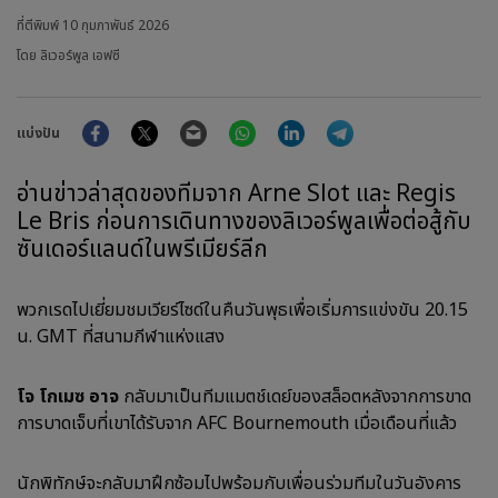
ที่ตีพิมพ์
10 กุมภาพันธ์ 2026
โดย ลิเวอร์พูล เอฟซี
Facebook
Twitter
Email
WhatsApp
LinkedIn
Telegram
แบ่งปัน
อ่านข่าวล่าสุดของทีมจาก Arne Slot และ Regis
Le Bris ก่อนการเดินทางของลิเวอร์พูลเพื่อต่อสู้กับ
ซันเดอร์แลนด์ในพรีเมียร์ลีก
พวกเรดไปเยี่ยมชมเวียร์ไซด์ในคืนวันพุธเพื่อเริ่มการแข่งขัน 20.15
น. GMT ที่สนามกีฬาแห่งแสง
โจ โกเมซ อาจ
กลับมาเป็นทีมแมตช์เดย์ของสล็อตหลังจากการขาด
การบาดเจ็บที่เขาได้รับจาก AFC Bournemouth เมื่อเดือนที่แล้ว
นักพิทักษ์จะกลับมาฝึกซ้อมไปพร้อมกับเพื่อนร่วมทีมในวันอังคาร