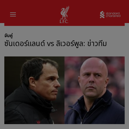
บ้าน
Sta
จับคู่
ซันเดอร์แลนด์ vs ลิเวอร์พูล: ข่าวทีม