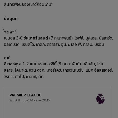
สุนทรพจน์ของเขาดีก่อนเกม”
นัดสุดท
้าย อาร์
เซนอล 3-0
ซันเดอร์แลนด์
(7 กุมภาพันธ์): โรฟส์, มูคิเอล, บัลลาร์ด,
อัลเดเรเต, เรนิลโด, ซาดิกิ, ดิอาร์รา, ฮูเมะ, เลอ ฟี, ทาลบี, บรอบ
เบย์
ลิเวอร์พู
ล 1-2 แมนเชสเตอร์ซิตี้ (8 กุมภาพันธ์): อลิสสัน, โซโบ
สลาย, โคนาเต, แวน ดิจก, เคอร์เคซ, เกรเวนเบิร์ช, แมค อัลลิสเตอร์,
วิร์ทซ์, กัคโป, ซาลาห์, ทีค.
PREMIER LEAGUE
WED 11 FEBRUARY — 20:15