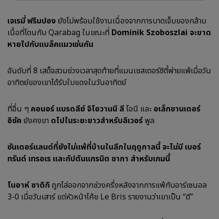
เจเรมี่ ฟริมปอง
ยังไม่พร้อมใช้งานเนื่องจากการบาดเจ็บของกล้าม
เนื้อที่โดนกับ Qarabag ในขณะที่
Dominik Szoboszlai จะขาด
หายไปกับแบล็คแมวเช่นกัน
อันดับที่ 8 เสด็จสวมช่วงเวลาสุดท้ายที่แมนเชสเตอร์ซิตี้พ่ายแพ้เมื่อวัน
อาทิตย์ของเขาได้รับใบแดงในวันอาทิตย์
ที่อื่น ๆ
คอนอร์ แบรดลีย์ จิโอวานนี ลี
โอนี และ
อเล็กซานเดอร์
อิซัค
ยังคงขา
ดไปในระยะยาวสำหรับลิเวอร์
พูล
ซันเดอร์แลนด์ที่ยังไม่แพ้ที่บ้านในลีกในฤดูกาลนี้ จะไม่มี
เบอร์
ทรันด์ เทรอเร และกัปตันแกรนิต ชากา
สำหรับเกมนี้
โนอาห์ ซาดิกิ
ถูกไล่ออกจากช่วงครึ่งหลังจากการแพ้กับอาร์เซนอล
3-0 เมื่อวันเสาร์ แต่หัวหน้าโค้ช Le Bris รายงานว่าเขาเป็น “ดี”