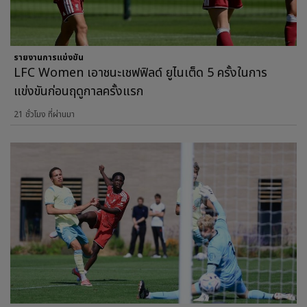
รายงานการแข่งขัน
LFC Women เอาชนะเชฟฟิลด์ ยูไนเต็ด 5 ครั้งในการ
แข่งขันก่อนฤดูกาลครั้งแรก
21 ชั่วโมง ที่ผ่านมา