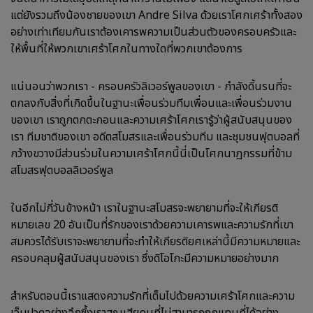
แต่ยังรวมถึงน้องชายของเขา Andre Silva ด้วยเราโศกเศร้าทั้งสอง
อย่างเท่าเทียมกันเราต้องเคารพความเป็นส่วนตัวของครอบครัวและ
ให้พื้นที่ให้พวกเขาเศร้าโศกในทางใดที่พวกเขาต้องการ
แน่นอนว่าพวกเรา - ครอบครัวลิเวอร์พูลของเขา - กำลังดิ้นรนที่จะ
ตกลงกับสิ่งที่เกิดขึ้นในฐานะเพื่อนร่วมทีมเพื่อนและเพื่อนร่วมงาน
ของเขา เราถูกตกตะกอนและความเศร้าโศกเรารู้ว่าผู้สนับสนุนของ
เรา ทีมชาติของเขา อดีตสโมสรและเพื่อนร่วมทีม และชุมชนฟุตบอลที่
กว้างขวางมีส่วนร่วมในความเศร้าโศกนี้นี่เป็นโศกนาฏกรรมที่ข้าม
สโมสรฟุตบอลลิเวอร์พูล
ในอีกไม่กี่วันข้างหน้า เราในฐานะสโมสรจะพยายามที่จะให้เกียรติ
หมายเลข 20 อันเป็นที่รักของเราด้วยความเคารพและความรักที่เขา
สมควรได้รับเราจะพยายามที่จะทำให้เกียรติยศเหล่านี้มีความหมายและ
ครอบคลุมผู้สนับสนุนของเรา ซึ่งดิโอโกะมีความหมายอย่างมาก
สำหรับตอนนี้เราแสดงความรักที่เต็มไปด้วยความเศร้าโศกและความ