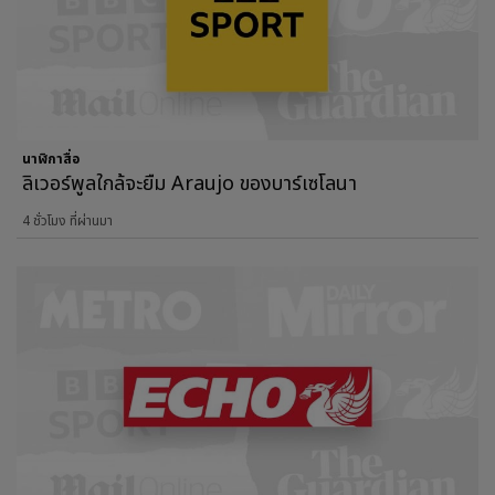
นาฬิกาสื่อ
ลิเวอร์พูลใกล้จะยืม Araujo ของบาร์เซโลนา
4 ชั่วโมง ที่ผ่านมา