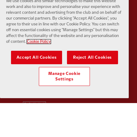
We use cookies and similar technologies to make this website
work and also to improve and personalise your experience with
relevant content and advertising from the club and on behalf of
our commercial partners. By clicking "Accept All Cookies", you
Partner:
Orion
Partner:
P
agree to their use in line with our Cookie Policy. You can switch
off non essential cookies using "Manage Settings" but this may
affect the functionality of the website and any personalisation
of content.
Cookie Policy
Accept All Cookies
Reject All Cookies
Partner:
SAS
Partner:
S
Manage Cookie
Settings
Partner:
Tommy Hilfiger
Partner:
T