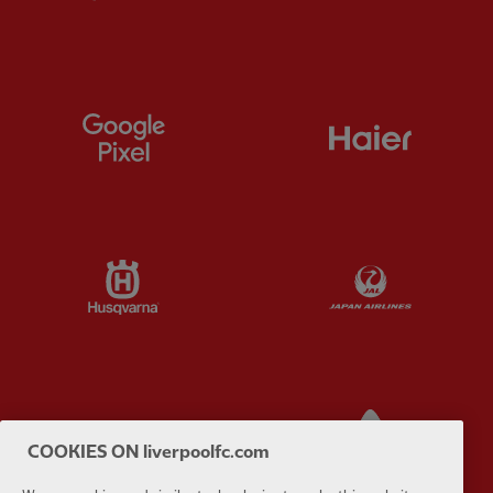
Partner:
Google Pixel
Partner:
H
Partner:
Husqvarna
Partner:
Ja
Partner:
Kodansha
Partner:
L
COOKIES ON liverpoolfc.com