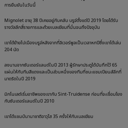
การยืนยันในวันนี้
Mignolet อายุ 38 ปีเคยอยู่กับคลับ บรูจ์ตั้งแต่ปี 2019 โดยได้รับ
รางวัลลีกสี่รายการและถ้วยเบลเยียมที่นั่นจนถึงปัจจุบัน
เขาได้ย้ายไปเมืองบรูจ์หลังจากที่ลิเวอร์พูลเป็นเวลาหกปีซึ่งเขาได้เล่น
204 นัด
ลงนามจากซันเดอร์แลนด์ในปี 2013 ผู้รักษาประตูได้บันทึกไว้ 65
แผ่นให้กับทีมสีแดงและเป็นส่วนหนึ่งของทีมที่ชนะแชมเปียนส์ลีกที่
มาดริดในปี 2019
มิกโนเลต์เริ่มอาชีพของเขากับ Sint-Truidense ก่อนที่จะเชื่อมโยง
กับซันเดอร์แลนด์ในปี 2010
เขาได้แชมป์นานาชาติอาวุโส 35 ครั้งให้กับเบลเยียม