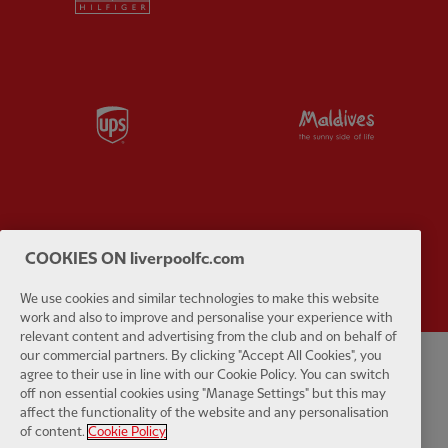
Partner:
UPS
Partner:
Vi
Partner:
Wasabi
COOKIES ON liverpoolfc.com
We use cookies and similar technologies to make this website
work and also to improve and personalise your experience with
relevant content and advertising from the club and on behalf of
our commercial partners. By clicking "Accept All Cookies", you
agree to their use in line with our Cookie Policy. You can switch
นโยบายความเป็นส่วนตัว
ข้อกำหนดและเงื่อนไข
ต่อต้านการเป็นทาส
off non essential cookies using "Manage Settings" but this may
affect the functionality of the website and any personalisation
การตั้งค่าคุกกี้
คุ้กกี้
ช่วย
ติดต่อเรา
การเข้าถึง
of content.
Cookie Policy